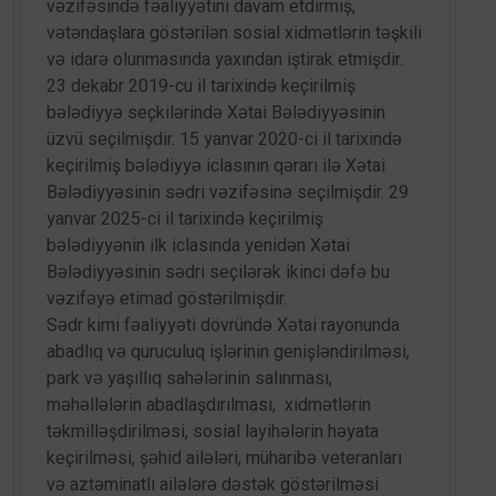
vəzifəsində fəaliyyətini davam etdirmiş,
vətəndaşlara göstərilən sosial xidmətlərin təşkili
və idarə olunmasında yaxından iştirak etmişdir.
23 dekabr 2019-cu il tarixində keçirilmiş
bələdiyyə seçkilərində Xətai Bələdiyyəsinin
üzvü seçilmişdir. 15 yanvar 2020-ci il tarixində
keçirilmiş bələdiyyə iclasının qərarı ilə Xətai
Bələdiyyəsinin sədri vəzifəsinə seçilmişdir. 29
yanvar 2025-ci il tarixində keçirilmiş
bələdiyyənin ilk iclasında yenidən Xətai
Bələdiyyəsinin sədri seçilərək ikinci dəfə bu
vəzifəyə etimad göstərilmişdir.
Sədr kimi fəaliyyəti dövründə Xətai rayonunda
abadlıq və quruculuq işlərinin genişləndirilməsi,
park və yaşıllıq sahələrinin salınması,
məhəllələrin abadlaşdırılması, xidmətlərin
təkmilləşdirilməsi, sosial layihələrin həyata
keçirilməsi, şəhid ailələri, müharibə veteranları
və aztəminatlı ailələrə dəstək göstərilməsi