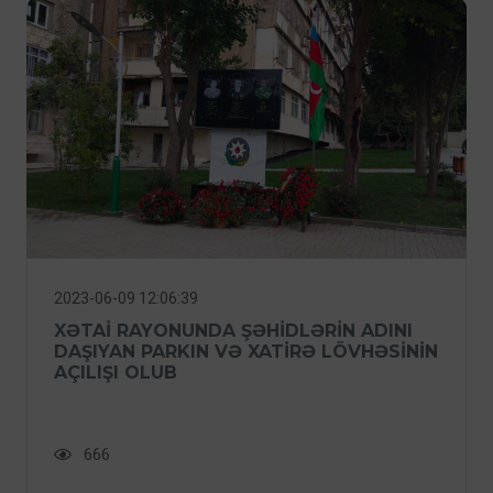
2023-06-09 12:06:39
XƏTAI RAYONUNDA ŞƏHIDLƏRIN ADINI
DAŞIYAN PARKIN VƏ XATIRƏ LÖVHƏSININ
AÇILIŞI OLUB
666