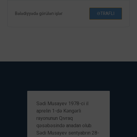
Bələdiyyədə görülən işlər
ƏTRAFLI
Sədi Musayev 1978-ci il
Rüfə
aprelin 1-də Kəngərli
avqu
rayonunun Qıvraq
rayo
qəsəbəsində anadan olub.
kənd
Sədi Musayev sentyabrın 28-
Okty