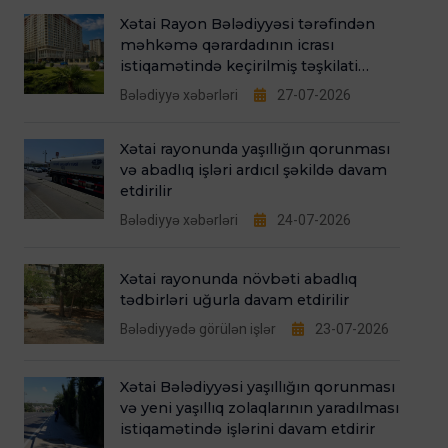
Xətai Rayon Bələdiyyəsi tərəfindən
məhkəmə qərardadının icrası
istiqamətində keçirilmiş təşkilati
tədbirlər
Bələdiyyə xəbərləri
27-07-2026
Xətai rayonunda yaşıllığın qorunması
və abadlıq işləri ardıcıl şəkildə davam
etdirilir
Bələdiyyə xəbərləri
24-07-2026
Xətai rayonunda növbəti abadlıq
tədbirləri uğurla davam etdirilir
Bələdiyyədə görülən işlər
23-07-2026
Xətai Bələdiyyəsi yaşıllığın qorunması
və yeni yaşıllıq zolaqlarının yaradılması
istiqamətində işlərini davam etdirir