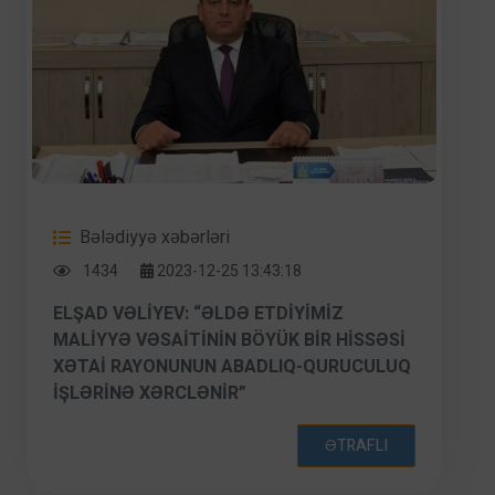
Bələdiyyə xəbərləri
1434
2023-12-25 13:43:18
ELŞAD VƏLIYEV: “ƏLDƏ ETDIYIMIZ
MALIYYƏ VƏSAITININ BÖYÜK BIR HISSƏSI
XƏTAI RAYONUNUN ABADLIQ-QURUCULUQ
IŞLƏRINƏ XƏRCLƏNIR”
ƏTRAFLI