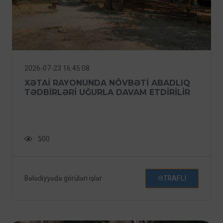
2026-07-23 16:45:08
XƏTAI RAYONUNDA NÖVBƏTI ABADLIQ
TƏDBIRLƏRI UĞURLA DAVAM ETDIRILIR
500
Bələdiyyədə görülən işlər
ƏTRAFLI