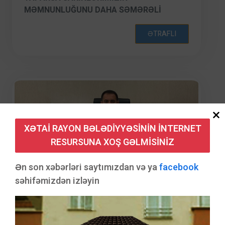
MƏMNUNLUĞUNU DAHA SƏMƏRƏLI
ŞƏKILDƏ TƏMIN ETMIŞ OLARIQ”
ƏTRAFLI
XƏTAI RAYON BƏLƏDIYYƏSININ INTERNET
RESURSUNA XOŞ GƏLMISINIZ
Ən son xəbərləri saytımızdan və ya
facebook
səhifəmizdən izləyin
Bələdiyyə xəbərləri