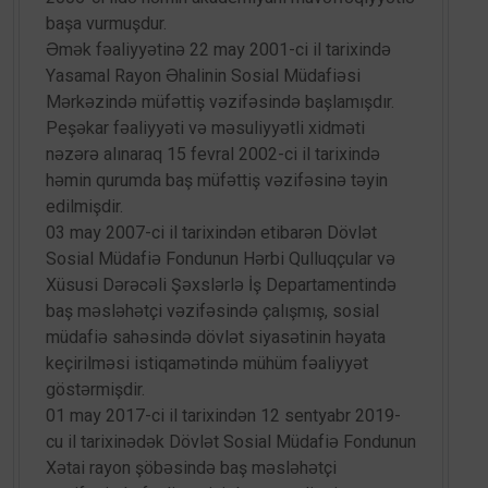
başa vurmuşdur.
Əmək fəaliyyətinə 22 may 2001-ci il tarixində
Yasamal Rayon Əhalinin Sosial Müdafiəsi
Mərkəzində müfəttiş vəzifəsində başlamışdır.
Peşəkar fəaliyyəti və məsuliyyətli xidməti
nəzərə alınaraq 15 fevral 2002-ci il tarixində
həmin qurumda baş müfəttiş vəzifəsinə təyin
edilmişdir.
03 may 2007-ci il tarixindən etibarən Dövlət
Sosial Müdafiə Fondunun Hərbi Qulluqçular və
Xüsusi Dərəcəli Şəxslərlə İş Departamentində
baş məsləhətçi vəzifəsində çalışmış, sosial
müdafiə sahəsində dövlət siyasətinin həyata
keçirilməsi istiqamətində mühüm fəaliyyət
göstərmişdir.
01 may 2017-ci il tarixindən 12 sentyabr 2019-
cu il tarixinədək Dövlət Sosial Müdafiə Fondunun
Xətai rayon şöbəsində baş məsləhətçi