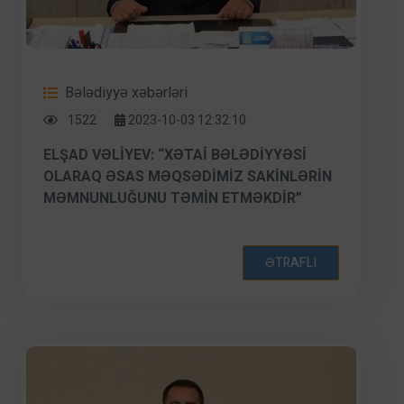
Bələdiyyə xəbərləri
1522
2023-10-03 12:32:10
ELŞAD VƏLIYEV: “XƏTAI BƏLƏDIYYƏSI
OLARAQ ƏSAS MƏQSƏDIMIZ SAKINLƏRIN
MƏMNUNLUĞUNU TƏMIN ETMƏKDIR”
ƏTRAFLI