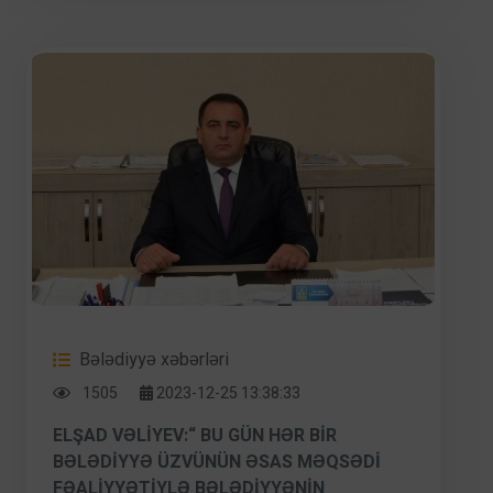
Bələdiyyə xəbərləri
1505
2023-12-25 13:38:33
ELŞAD VƏLIYEV:“ BU GÜN HƏR BIR
BƏLƏDIYYƏ ÜZVÜNÜN ƏSAS MƏQSƏDI
FƏALIYYƏTIYLƏ BƏLƏDIYYƏNIN