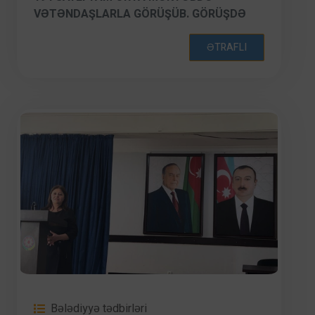
VƏTƏNDAŞLARLA GÖRÜŞÜB. GÖRÜŞDƏ
XƏTAI RAYON PROKURORU SƏRDAR
İMANOV, YAP XƏTAI RAYON TƏŞKILATININ
ƏTRAFLI
SƏDRI VÜQAR RƏHIMZADƏ, RAYON
SAKINLƏRI, HƏMÇININ RAYON ICRA
HAKIMIYYƏTININ MƏSUL ŞƏXSLƏRI,
BƏLƏDIYYƏ SƏDRLƏRI, MƏNZIL
KOMMUNAL TƏSƏRRÜFATI BIRLIYININ
NÜMAYƏNDƏLƏRI VƏ HABELƏ XIDMƏT
SAHƏLƏRININ RƏHBƏRLƏRI IŞTIRAK
EDIBLƏR.
Bələdiyyə tədbirləri