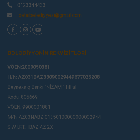
0123344433
xetaibelediyyesi@gmail.com
BƏLƏDİYYƏNİN REKVİZİTLƏRİ
VÖEN:2000050381
H/h: AZ031BAZ38090029449677025208
Beynəxalq Bankı "NİZAMİ" fillialı
Kodu: 805669
VÖEN: 9900001881
M/h: AZ03NABZ 01350100000000002944
S.W.I.F.T.: IBAZ AZ 2X