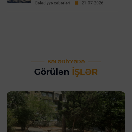
Bələdiyyə xəbərləri
21-07-2026
BƏLƏDIYYƏDƏ
Görülən
IŞLƏR