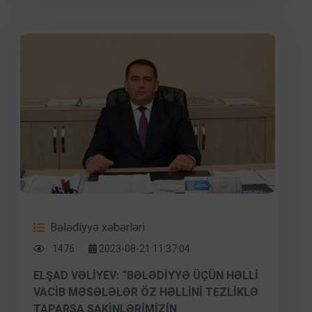
Bələdiyyə xəbərləri
1476
2023-08-21 11:37:04
ELŞAD VƏLIYEV: “BƏLƏDIYYƏ ÜÇÜN HƏLLI
VACIB MƏSƏLƏLƏR ÖZ HƏLLINI TEZLIKLƏ
TAPARSA SAKINLƏRIMIZIN