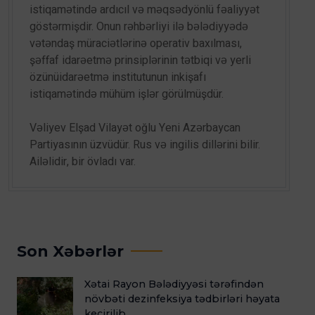
istiqamətində ardıcıl və məqsədyönlü fəaliyyət
göstərmişdir. Onun rəhbərliyi ilə bələdiyyədə
vətəndaş müraciətlərinə operativ baxılması,
şəffaf idarəetmə prinsiplərinin tətbiqi və yerli
özünüidarəetmə institutunun inkişafı
istiqamətində mühüm işlər görülmüşdür.
Vəliyev Elşad Vilayət oğlu Yeni Azərbaycan
Partiyasının üzvüdür. Rus və ingilis dillərini bilir.
Ailəlidir, bir övladı var.
Son Xəbərlər
Xətai Rayon Bələdiyyəsi tərəfindən
növbəti dezinfeksiya tədbirləri həyata
keçirilib