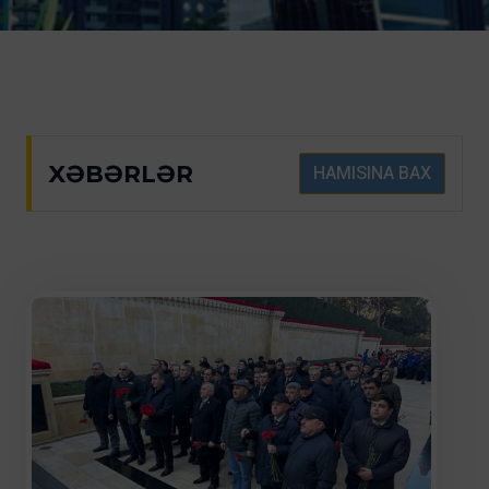
XƏBƏRLƏR
HAMISINA BAX