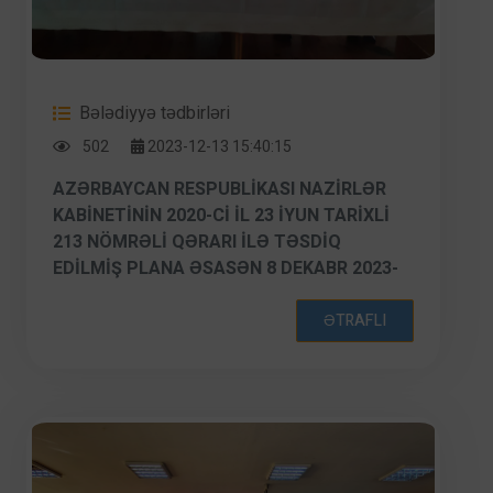
Bələdiyyə tədbirləri
502
2023-12-13 15:40:15
AZƏRBAYCAN RESPUBLIKASI NAZIRLƏR
KABINETININ 2020-CI IL 23 IYUN TARIXLI
213 NÖMRƏLI QƏRARI ILƏ TƏSDIQ
EDILMIŞ PLANA ƏSASƏN 8 DEKABR 2023-
CÜ IL TARIXDƏ XƏTAI RAYON İCRA
HAKIMIYYƏTI, XƏTAI RAYON
ƏTRAFLI
BƏLƏDIYYƏSI, XƏTAI RAYON QEYDIYYAT
ŞÖBƏSI VƏ 24 NÖMRƏLI TAM ORTA
MƏKTƏBIN TƏŞKILATÇILIGI ILƏ“GƏNCLƏR
ARASINDA AILƏ DƏYƏRLƏRININ TƏBLIĞI”
VƏ “AILƏ ƏNƏNƏLƏRININ
MÖHKƏMLƏNDIRILMƏSI VƏ INKIŞAFI”