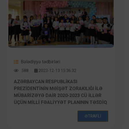
MÖVZULARINDA MAARIFLƏNDIRICI
TƏDBIR KEÇIRILMIŞDIR.
Bələdiyyə tədbirləri
588
2023-12-13 15:36:32
AZƏRBAYCAN RESPUBLIKASI
PREZIDENTININ MƏIŞƏT ZORAKILIĞI ILƏ
MÜBARIZƏYƏ DAIR 2020-2023 CÜ ILLƏR
ÜÇÜN MILLI FƏALIYYƏT PLANININ TƏSDIQ
EDILMƏSI HAQQINDA PLANA ƏSASƏN 01
DEKABR 2023-CÜ TARIXDƏ XƏTAI RAYON
ƏTRAFLI
İCRA HAKIMIYYƏTI, XƏTAI RAYON