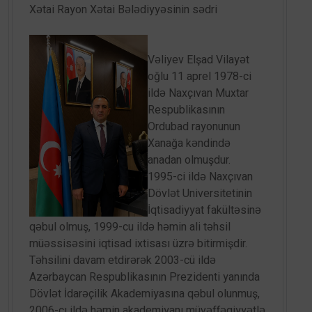
Xətai Rayon Xətai Bələdiyyəsinin sədri
Vəliyev Elşad Vilayət
oğlu 11 aprel 1978-ci
ildə Naxçıvan Muxtar
Respublikasının
Ordubad rayonunun
Xanağa kəndində
anadan olmuşdur.
1995-ci ildə Naxçıvan
Dövlət Universitetinin
İqtisadiyyat fakültəsinə
qəbul olmuş, 1999-cu ildə həmin ali təhsil
müəssisəsini iqtisad ixtisası üzrə bitirmişdir.
Təhsilini davam etdirərək 2003-cü ildə
Azərbaycan Respublikasının Prezidenti yanında
Dövlət İdarəçilik Akademiyasına qəbul olunmuş,
2006-cı ildə həmin akademiyanı müvəffəqiyyətlə