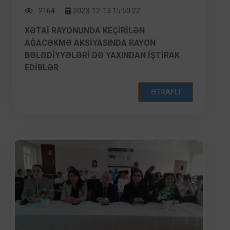
2164
2023-12-13 15:50:22
XƏTAI RAYONUNDA KEÇIRILƏN
AĞACƏKMƏ AKSIYASINDA RAYON
BƏLƏDIYYƏLƏRI DƏ YAXINDAN IŞTIRAK
EDIBLƏR
ƏTRAFLI