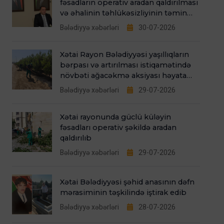
fəsadların operativ aradan qaldırılması
və əhalinin təhlükəsizliyinin təmin
edilməsi Xətai Bələdiyyəsinin əsas
Bələdiyyə xəbərləri
30-07-2026
fəaliyyət istiqamətlərindəndir”
Xətai Rayon Bələdiyyəsi yaşıllıqların
bərpası və artırılması istiqamətində
növbəti ağacəkmə aksiyası həyata
keçirib
Bələdiyyə xəbərləri
29-07-2026
Xətai rayonunda güclü küləyin
fəsadları operativ şəkildə aradan
qaldırılıb
Bələdiyyə xəbərləri
29-07-2026
Xətai Bələdiyyəsi şəhid anasının dəfn
mərasiminin təşkilində iştirak edib
Bələdiyyə xəbərləri
28-07-2026