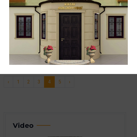
1491
2023-07-31 13:51:21
BƏLƏDIYYƏ SƏDRI: "XƏTAI RAYON İCRA
HAKIMIYYƏTI ILƏ BIRLIKDƏ ŞƏHID VƏ
QAZI AILƏLƏRINƏ HƏSSASLIQLA
YANAŞMAĞI ÖZÜMÜZƏ BORC BILIRIK"
ƏTRAFLI
‹
1
2
3
4
5
›
Video