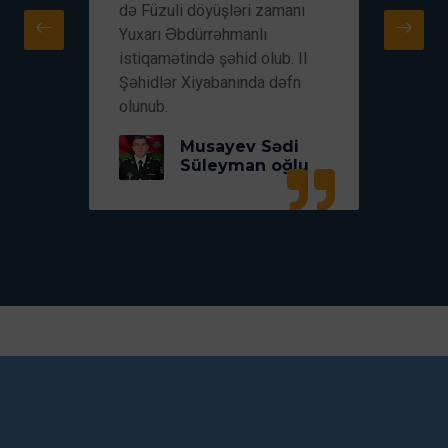
id
də Füzuli döyüşləri zamanı
şəhə
dəfn
Yuxarı Əbdürrəhmanlı
olub
istiqamətində şəhid olub. II
olun
Şəhidlər Xiyabanında dəfn
t
olunub.
Musayev Sədi
Süleyman oğlu