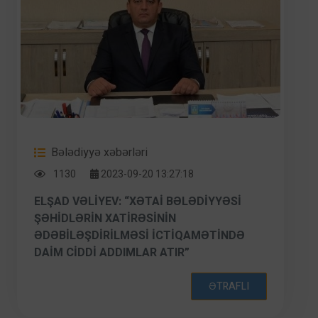
Bələdiyyə xəbərləri
1130
2023-09-20 13:27:18
ELŞAD VƏLIYEV: “XƏTAI BƏLƏDIYYƏSI
ŞƏHIDLƏRIN XATIRƏSININ
ƏDƏBILƏŞDIRILMƏSI ICTIQAMƏTINDƏ
DAIM CIDDI ADDIMLAR ATIR”
ƏTRAFLI