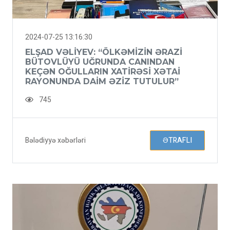
2024-07-25 13:16:30
ELŞAD VƏLIYEV: “ÖLKƏMIZIN ƏRAZI
BÜTOVLÜYÜ UĞRUNDA CANINDAN
KEÇƏN OĞULLARIN XATIRƏSI XƏTAI
RAYONUNDA DAIM ƏZIZ TUTULUR”
745
Bələdiyyə xəbərləri
ƏTRAFLI