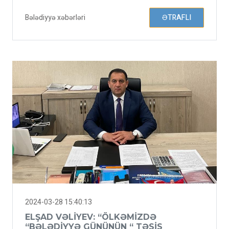
Bələdiyyə xəbərləri
ƏTRAFLI
2024-03-28 15:40:13
ELŞAD VƏLIYEV: “ÖLKƏMIZDƏ
“BƏLƏDIYYƏ GÜNÜNÜN “ TƏSIS