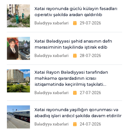
Xətai rayonunda güclü küləyin fəsadları
operativ şəkildə aradan qaldırılıb
Bələdiyyə xəbərləri
29-07-2026
Xətai Bələdiyyəsi şəhid anasının dəfn
mərasiminin təşkilində iştirak edib
Bələdiyyə xəbərləri
28-07-2026
Xətai Rayon Bələdiyyəsi tərəfindən
məhkəmə qərardadının icrası
istiqamətində keçirilmiş təşkilati
tədbirlər
Bələdiyyə xəbərləri
27-07-2026
Xətai rayonunda yaşıllığın qorunması və
abadlıq işləri ardıcıl şəkildə davam etdirilir
Bələdiyyə xəbərləri
24-07-2026