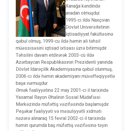
Xanağa kəndində
anadan olmuşdur.
1995-ci ildə Naxçıvan
Dövlət Universitetinin
İqtisadiyyat fakültəsinə
qəbul olmuş, 1999-cu ildə həmin ali təhsil
müəssisəsini iqtisad ixtisası üzrə bitirmişdir.
Təhsilini davam etdirərək 2003-cü ildə
Azərbaycan Respublikasının Prezidenti yanında
Dövlət İdarəçilik Akademiyasına qəbul olunmuş,
2006-cı ildə həmin akademiyanı müvəffəqiyyətlə
başa vurmuşdur.
Əmək fəaliyyətinə 22 may 2001-ci il tarixində
Yasamal Rayon Əhalinin Sosial Müdafiəsi
Mərkəzində müfəttiş vəzifəsində başlamışdır.
Peşəkar fəaliyyəti və məsuliyyətli xidməti
nəzərə alınaraq 15 fevral 2002-ci il tarixində
həmin qurumda baş müfəttiş vəzifəsinə təyin