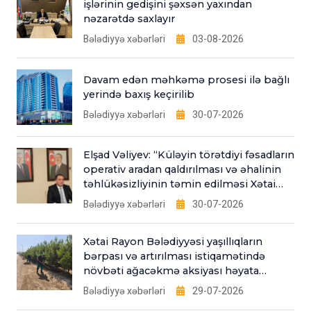
işlərinin gedişini şəxsən yaxından
nəzarətdə saxlayır
Bələdiyyə xəbərləri
03-08-2026
Davam edən məhkəmə prosesi ilə bağlı
yerində baxış keçirilib
Bələdiyyə xəbərləri
30-07-2026
Elşad Vəliyev: “Küləyin törətdiyi fəsadların
operativ aradan qaldırılması və əhalinin
təhlükəsizliyinin təmin edilməsi Xətai
Bələdiyyəsinin əsas fəaliyyət
Bələdiyyə xəbərləri
30-07-2026
istiqamətlərindəndir”
Xətai Rayon Bələdiyyəsi yaşıllıqların
bərpası və artırılması istiqamətində
növbəti ağacəkmə aksiyası həyata
keçirib
Bələdiyyə xəbərləri
29-07-2026