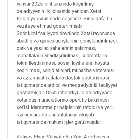
yanvar 2025-ci il tarixində keçirilmiş
bələdiyyənin ilk iclasında yenidən Xətai
Bələdiyyəsinin sədri seçilərək ikinci dəfə bu
vəzifəyə etimad göstərilmişdir.
Sədr kimi fəaliyyəti dövründə Xətai rayonunda
abadlıq və quruculuq işlərinin genişləndirilməsi,
park və yaşıllıq sahələrinin salınması,
məhəllələrin abadlaşdırılması, xidmətlərin
təkmilləşdirilməsi, sosial layihələrin həyata
keçirilməsi, şəhid ailələri, müharibə veteranları
və aztəminatlı ailələrə dəstək göstərilməsi
istiqamətində ardıcıl və məqsədyönlü fəaliyyət
göstərmişdir. Onun rəhbərliyi ilə bələdiyyədə
vətəndaş müraciətlərinə operativ baxılması,
şəffaf idarəetmə prinsiplərinin tətbiqi və yerli
özünüidarəetmə institutunun inkişafı
istiqamətində mühüm işlər görülmüşdür.
Vəliyev Elşad Vilayət oğlu Yeni Azərbaycan