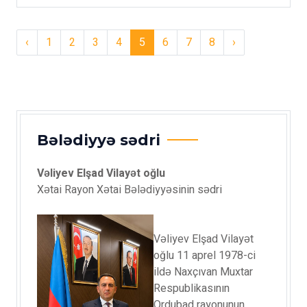
‹
1
2
3
4
5
6
7
8
›
Bələdiyyə sədri
Vəliyev Elşad Vilayət oğlu
Xətai Rayon Xətai Bələdiyyəsinin sədri
Vəliyev Elşad Vilayət
oğlu 11 aprel 1978-ci
ildə Naxçıvan Muxtar
Respublikasının
Ordubad rayonunun