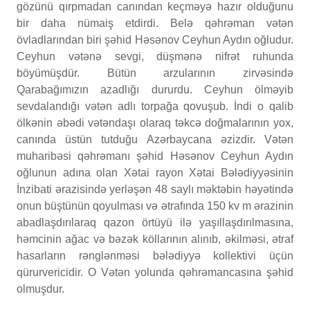
gözünü qırpmadan canından keçməyə hazır olduğunu
bir daha nümaiş etdirdi. Belə qəhrəman vətən
övladlarından biri şəhid Həsənov Ceyhun Aydın oğludur.
Ceyhun vətənə sevgi, düşmənə nifrət ruhunda
böyümüşdür. Bütün arzularının zirvəsində
Qarabağımızın azadlığı dururdu. Ceyhun ölməyib
sevdalandığı vətən adlı torpağa qovuşub. İndi o qalib
ölkənin əbədi vətəndaşı olaraq təkcə doğmalarının yox,
canında üstün tutduğu Azərbaycana əzizdir. Vətən
muharibəsi qəhrəmanı şəhid Həsənov Ceyhun Aydın
oğlunun adına olan Xətai rayon Xətai Bələdiyyəsinin
İnzibati ərazisində yerləşən 48 saylı məktəbin həyətində
onun büştünün qoyulması və ətrafında 150 kv m ərazinin
abadlaşdırılaraq qazon örtüyü ilə yaşıllaşdırılmasına,
həmcinin ağac və bəzək köllarının alınıb, əkilməsi, ətraf
hasarların rənglənməsi bələdiyyə kollektivi üçün
qürurvericidir. O Vətən yolunda qəhrəmancasına şəhid
olmuşdur.