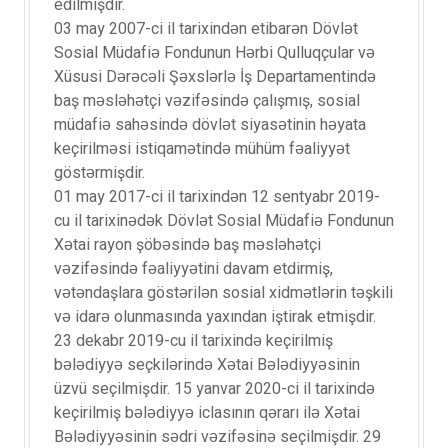
edilmişdir.
03 may 2007-ci il tarixindən etibarən Dövlət
Sosial Müdafiə Fondunun Hərbi Qulluqçular və
Xüsusi Dərəcəli Şəxslərlə İş Departamentində
baş məsləhətçi vəzifəsində çalışmış, sosial
müdafiə sahəsində dövlət siyasətinin həyata
keçirilməsi istiqamətində mühüm fəaliyyət
göstərmişdir.
01 may 2017-ci il tarixindən 12 sentyabr 2019-
cu il tarixinədək Dövlət Sosial Müdafiə Fondunun
Xətai rayon şöbəsində baş məsləhətçi
vəzifəsində fəaliyyətini davam etdirmiş,
vətəndaşlara göstərilən sosial xidmətlərin təşkili
və idarə olunmasında yaxından iştirak etmişdir.
23 dekabr 2019-cu il tarixində keçirilmiş
bələdiyyə seçkilərində Xətai Bələdiyyəsinin
üzvü seçilmişdir. 15 yanvar 2020-ci il tarixində
keçirilmiş bələdiyyə iclasının qərarı ilə Xətai
Bələdiyyəsinin sədri vəzifəsinə seçilmişdir. 29