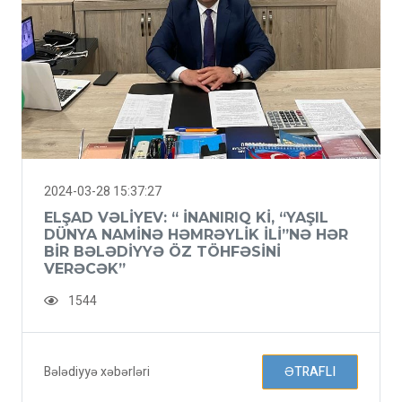
2024-03-28 15:37:27
ELŞAD VƏLIYEV: “ İNANIRIQ KI, “YAŞIL
DÜNYA NAMINƏ HƏMRƏYLIK ILI”NƏ HƏR
BIR BƏLƏDIYYƏ ÖZ TÖHFƏSINI
VERƏCƏK”
1544
Bələdiyyə xəbərləri
ƏTRAFLI