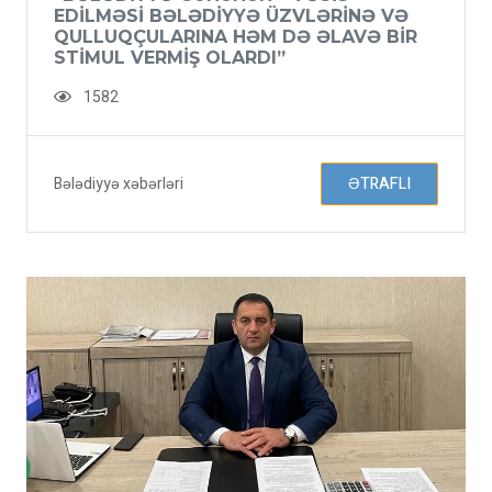
EDILMƏSI BƏLƏDIYYƏ ÜZVLƏRINƏ VƏ
QULLUQÇULARINA HƏM DƏ ƏLAVƏ BIR
STIMUL VERMIŞ OLARDI”
1582
Bələdiyyə xəbərləri
ƏTRAFLI