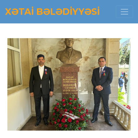
XƏTAI BƏLƏDIYYƏSI