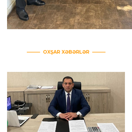
OXŞAR XƏBƏRLƏR