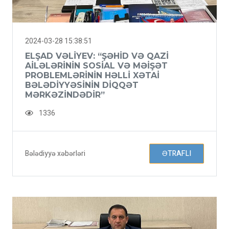
2024-03-28 15:38:51
ELŞAD VƏLIYEV: “ŞƏHID VƏ QAZI
AILƏLƏRININ SOSIAL VƏ MƏIŞƏT
PROBLEMLƏRININ HƏLLI XƏTAI
BƏLƏDIYYƏSININ DIQQƏT
MƏRKƏZINDƏDIR”
1336
Bələdiyyə xəbərləri
ƏTRAFLI