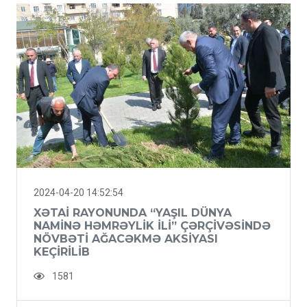
2024-04-20 14:52:54
XƏTAI RAYONUNDA “YAŞIL DÜNYA
NAMINƏ HƏMRƏYLIK ILI” ÇƏRÇIVƏSINDƏ
NÖVBƏTI AĞACƏKMƏ AKSIYASI
KEÇIRILIB
1581