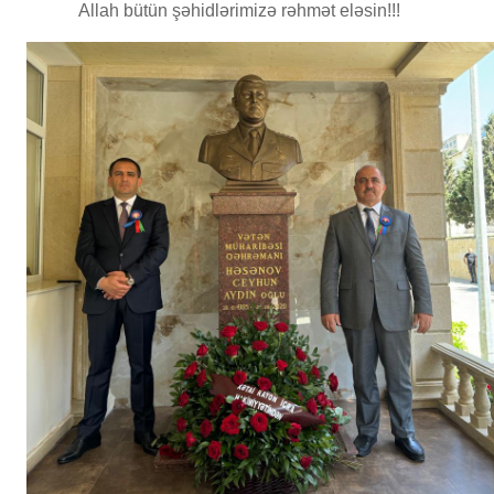
Allah bütün şəhidlərimizə rəhmət eləsin!!!