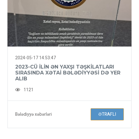
2024-05-17 14:53:47
2023-CÜ ILIN ƏN YAXŞI TƏŞKILATLARI
SIRASINDA XƏTAI BƏLƏDIYYƏSI DƏ YER
ALIB
1121
Bələdiyyə xəbərləri
ƏTRAFLI