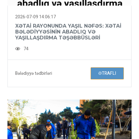
2026-07-09 14:06:17
XƏTAI RAYONUNDA YAŞIL NƏFƏS: XƏTAI
BƏLƏDIYYƏSININ ABADLIQ VƏ
YAŞILLAŞDIRMA TƏŞƏBBÜSLƏRI
74
Bələdiyyə tədbirləri
ƏTRAFLI