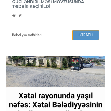
GÜCLƏNDIRILMƏSI MÖVZUSUNDA
TƏDBIR KEÇIRILDI
91
Bələdiyyə tədbirləri
ƏTRAFLI