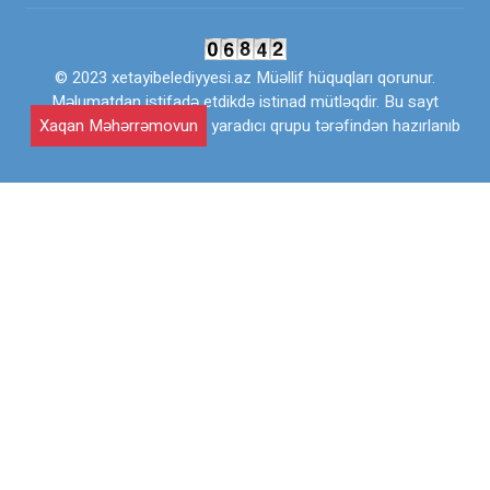
© 2023 xetayibelediyyesi.az Müəllif hüquqları qorunur.
Məlumatdan istifadə etdikdə istinad mütləqdir. Bu sayt
Xaqan Məhərrəmovun
yaradıcı qrupu tərəfindən hazırlanıb