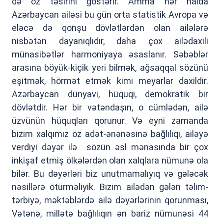
də öz təsirini göstərir. Amma hər halda
Azərbaycan ailəsi bu gün orta statistik Avropa və
eləcə də qonşu dövlətlərdən olan ailələrə
nisbətən dayanıqlıdır, daha çox ailədaxili
münasibətlər harmoniyaya əsaslanır. Səbəblər
arasına böyük-kiçik yeri bilmək, ağsaqqal sözünü
eşitmək, hörmət etmək kimi meyarlar daxildir.
Azərbaycan dünyavi, hüquqi, demokratik bir
dövlətdir. Hər bir vətəndaşın, o cümlədən, ailə
üzvünün hüquqları qorunur. Və eyni zamanda
bizim xalqımız öz adət-ənənəsinə bağlılıqı, ailəyə
verdiyi dəyər ilə sözün əsl mənasında bir çox
inkişaf etmiş ölkələrdən olan xalqlara nümunə ola
bilər. Bu dəyərləri biz unutmamalıyıq və gələcək
nəsillərə ötürməliyik. Bizim ailədən gələn təlim-
tərbiyə, məktəblərdə ailə dəyərlərinin qorunması,
Vətənə, millətə bağlılıqın ən bariz nümunəsi 44