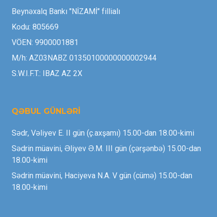
Beynəxalq Bankı "NİZAMİ" fillialı
Kodu: 805669
VÖEN: 9900001881
M/h: AZ03NABZ 01350100000000002944
S.W.I.F.T.: IBAZ AZ 2X
QƏBUL GÜNLƏRİ
Sədr, Vəliyev E. II gün (ç.axşamı) 15.00-dan 18.00-kimi
Sədrin müavini, Əliyev Ə.M. III gün (çərşənbə) 15.00-dan
18.00-kimi
Sədrin müavini, Haciyeva N.A. V gün (cümə) 15.00-dan
18.00-kimi