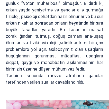
günlük “Vətən müharibəsi” olmuşdur. Bildirdi ki,
erkən yaşda yeniyetmə və gənclər ailə qurmağa
fizioloji, psixoloji cəhətdən hazır olmurlar və bu cür
erkən nikahlar sonradan onların həyatında bir sıra
böyük fəsadlar yaradır. Bu fəsadlar məişət
zorakılığından tutmuş, doğuş zamanı ana-uşaq
ölümləri və fiziki-psixoloji çətinliklər kimi bir çox
problemlərə yol açır. Gələcəyimiz olan uşaqların
hüqüqlarının qorunması, müdafiəsi, uşaqlara
diqqət, qayğı və məhəbbətin aşılanmasının hər
birimizin üzərinə düşən mühüm vəzifədir.
Tədbirin sonunda mövzu ətrafında gənclər
tərəfindən verilən suallar cavablandırıldı.