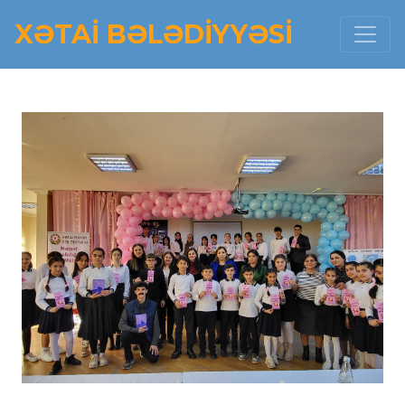
XƏTAI BƏLƏDIYYƏSI