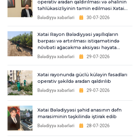
operativ aradan qaldırılması və əhalinin
təhlükəsizliyinin təmin edilməsi Xətai
Bələdiyyəsinin əsas fəaliyyət
Bələdiyyə xəbərləri
30-07-2026
istiqamətlərindəndir”
Xətai Rayon Bələdiyyəsi yaşıllıqların
bərpası və artırılması istiqamətində
növbəti ağacəkmə aksiyası həyata
keçirib
Bələdiyyə xəbərləri
29-07-2026
Xətai rayonunda güclü küləyin fəsadları
operativ şəkildə aradan qaldırılıb
Bələdiyyə xəbərləri
29-07-2026
Xətai Bələdiyyəsi şəhid anasının dəfn
mərasiminin təşkilində iştirak edib
Bələdiyyə xəbərləri
28-07-2026