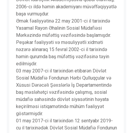
2006-cı ildə həmin akademiyanı müvəffəqiyyətlə
başa vurmuşdur.
Əmək fəaliyyətinə 22 may 2001-ci il tarixində
Yasamal Rayon Əhalinin Sosial Müdafiəsi
Mərkəzində müfəttiş vəzifəsində başlamışdır.
Peşəkar fəaliyyəti və məsuliyyətli xidməti
nəzərə alınaraq 15 fevral 2002-ci il tarixində
həmin qurumda baş müfəttiş vəzifəsinə təyin
edilmişdir.
03 may 2007-ci il tarixindən etibarən Dövlət
Sosial Müdafiə Fondunun Hərbi Qulluqçular və
Xüsusi Dərəcəli Şəxslərlə İş Departamentində
baş məsləhətçi vəzifəsində çalışmış, sosial
müdafiə sahəsində dövlət siyasətinin həyata
keçirilməsi istiqamətində mühüm fəaliyyət
göstərmişdir.
01 may 2017-ci il tarixindən 12 sentyabr 2019-
cu il tarixinədək Dövlət Sosial Müdafiə Fondunun