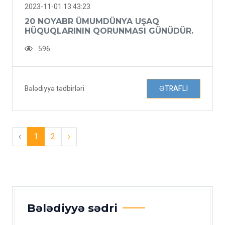
2023-11-01 13:43:23
20 NOYABR ÜMUMDÜNYA UŞAQ
HÜQUQLARININ QORUNMASI GÜNÜDÜR.
596
Bələdiyyə tədbirləri
ƏTRAFLI
‹
1
2
›
Bələdiyyə sədri