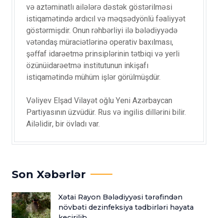
və aztəminatlı ailələrə dəstək göstərilməsi
istiqamətində ardıcıl və məqsədyönlü fəaliyyət
göstərmişdir. Onun rəhbərliyi ilə bələdiyyədə
vətəndaş müraciətlərinə operativ baxılması,
şəffaf idarəetmə prinsiplərinin tətbiqi və yerli
özünüidarəetmə institutunun inkişafı
istiqamətində mühüm işlər görülmüşdür.
Vəliyev Elşad Vilayət oğlu Yeni Azərbaycan
Partiyasının üzvüdür. Rus və ingilis dillərini bilir.
Ailəlidir, bir övladı var.
Son Xəbərlər
Xətai Rayon Bələdiyyəsi tərəfindən
növbəti dezinfeksiya tədbirləri həyata
keçirilib