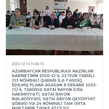
2023-12-13 15:40:15
AZƏRBAYCAN RESPUBLIKASI NAZIRLƏR
KABINETININ 2020-CI IL 23 IYUN TARIXLI
213 NÖMRƏLI QƏRARI ILƏ TƏSDIQ
EDILMIŞ PLANA ƏSASƏN 8 DEKABR 2023-
CÜ IL TARIXDƏ XƏTAI RAYON İCRA
HAKIMIYYƏTI, XƏTAI RAYON
BƏLƏDIYYƏSI, XƏTAI RAYON QEYDIYYAT
ŞÖBƏSI VƏ 24 NÖMRƏLI TAM ORTA
MƏKTƏBIN TƏŞKILATÇILIGI