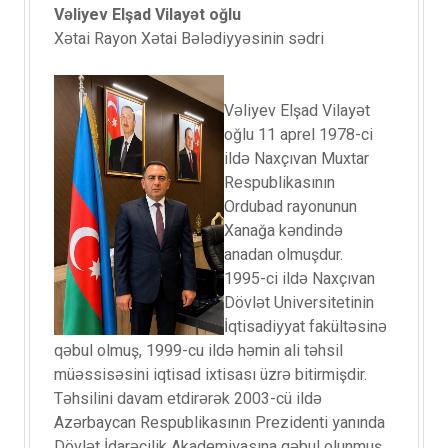
Vəliyev Elşad Vilayət oğlu
Xətai Rayon Xətai Bələdiyyəsinin sədri
Vəliyev Elşad Vilayət
oğlu 11 aprel 1978-ci
ildə Naxçıvan Muxtar
Respublikasının
Ordubad rayonunun
Xanağa kəndində
anadan olmuşdur.
1995-ci ildə Naxçıvan
Dövlət Universitetinin
İqtisadiyyat fakültəsinə
qəbul olmuş, 1999-cu ildə həmin ali təhsil
müəssisəsini iqtisad ixtisası üzrə bitirmişdir.
Təhsilini davam etdirərək 2003-cü ildə
Azərbaycan Respublikasının Prezidenti yanında
Dövlət İdarəçilik Akademiyasına qəbul olunmuş,