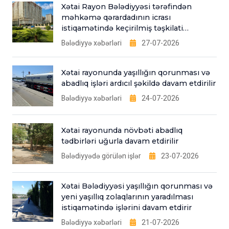
Xətai Rayon Bələdiyyəsi tərəfindən
məhkəmə qərardadının icrası
istiqamətində keçirilmiş təşkilati
tədbirlər
Bələdiyyə xəbərləri
27-07-2026
Xətai rayonunda yaşıllığın qorunması və
abadlıq işləri ardıcıl şəkildə davam etdirilir
Bələdiyyə xəbərləri
24-07-2026
Xətai rayonunda növbəti abadlıq
tədbirləri uğurla davam etdirilir
Bələdiyyədə görülən işlər
23-07-2026
Xətai Bələdiyyəsi yaşıllığın qorunması və
yeni yaşıllıq zolaqlarının yaradılması
istiqamətində işlərini davam etdirir
Bələdiyyə xəbərləri
21-07-2026