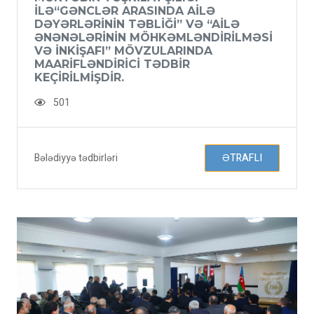
ILƏ“GƏNCLƏR ARASINDA AILƏ
DƏYƏRLƏRININ TƏBLIĞI” VƏ “AILƏ
ƏNƏNƏLƏRININ MÖHKƏMLƏNDIRILMƏSI
VƏ INKIŞAFI” MÖVZULARINDA
MAARIFLƏNDIRICI TƏDBIR
KEÇIRILMIŞDIR.
501
Bələdiyyə tədbirləri
ƏTRAFLI