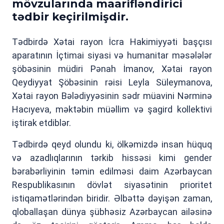
mövzularında maarifləndirici
tədbir keçirilmişdir.
Tədbirdə Xətai rayon İcra Hakimiyyəti başçısı
aparatının İçtimai siyasi və humanitar məsələlər
şöbəsinin müdiri Pənah İmanov, Xətai rayon
Qeydiyyat Şöbəsinin rəisi Leyla Süleymanova,
Xətai rayon Bələdiyyəsinin sədr müavini Nərminə
Hacıyeva, məktəbin müəllim və şagird kollektivi
iştirak etdiblər.
Tədbirdə qeyd olundu ki, ölkəmizdə insan hüquq
və azadlıqlarının tərkib hissəsi kimi gender
bərabərliyinin təmin edilməsi daim Azərbaycan
Respublikasının dövlət siyasətinin prioritet
istiqamətlərindən biridir. Əlbəttə dəyişən zaman,
qloballaşan dünya şübhəsiz Azərbaycan ailəsinə