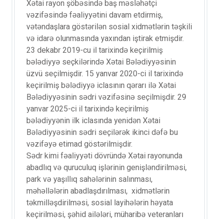
Xətai rayon şöbəsində baş məsləhətçi
vəzifəsində fəaliyyətini davam etdirmiş,
vətəndaşlara göstərilən sosial xidmətlərin təşkili
və idarə olunmasında yaxından iştirak etmişdir.
23 dekabr 2019-cu il tarixində keçirilmiş
bələdiyyə seçkilərində Xətai Bələdiyyəsinin
üzvü seçilmişdir. 15 yanvar 2020-ci il tarixində
keçirilmiş bələdiyyə iclasının qərarı ilə Xətai
Bələdiyyəsinin sədri vəzifəsinə seçilmişdir. 29
yanvar 2025-ci il tarixində keçirilmiş
bələdiyyənin ilk iclasında yenidən Xətai
Bələdiyyəsinin sədri seçilərək ikinci dəfə bu
vəzifəyə etimad göstərilmişdir.
Sədr kimi fəaliyyəti dövründə Xətai rayonunda
abadlıq və quruculuq işlərinin genişləndirilməsi,
park və yaşıllıq sahələrinin salınması,
məhəllələrin abadlaşdırılması, xidmətlərin
təkmilləşdirilməsi, sosial layihələrin həyata
keçirilməsi, şəhid ailələri, müharibə veteranları