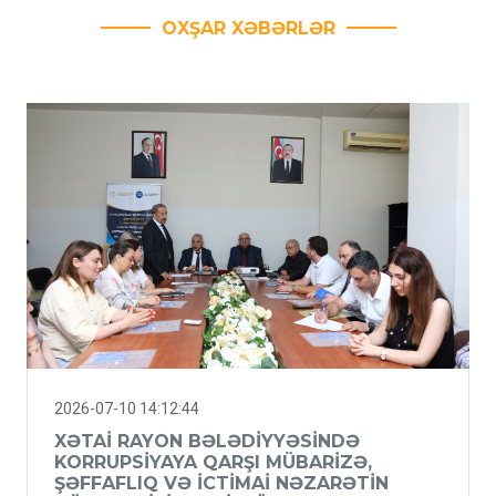
OXŞAR XƏBƏRLƏR
2026-07-10 14:12:44
XƏTAI RAYON BƏLƏDIYYƏSINDƏ
KORRUPSIYAYA QARŞI MÜBARIZƏ,
ŞƏFFAFLIQ VƏ ICTIMAI NƏZARƏTIN