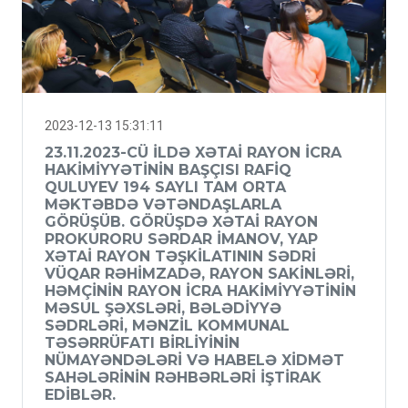
2023-12-13 15:31:11
23.11.2023-CÜ ILDƏ XƏTAI RAYON İCRA
HAKIMIYYƏTININ BAŞÇISI RAFIQ
QULUYEV 194 SAYLI TAM ORTA
MƏKTƏBDƏ VƏTƏNDAŞLARLA
GÖRÜŞÜB. GÖRÜŞDƏ XƏTAI RAYON
PROKURORU SƏRDAR İMANOV, YAP
XƏTAI RAYON TƏŞKILATININ SƏDRI
VÜQAR RƏHIMZADƏ, RAYON SAKINLƏRI,
HƏMÇININ RAYON ICRA HAKIMIYYƏTININ
MƏSUL ŞƏXSLƏRI, BƏLƏDIYYƏ
SƏDRLƏRI, MƏNZIL KOMMUNAL
TƏSƏRRÜFATI BIRLIYININ
NÜMAYƏNDƏLƏRI VƏ HABELƏ XIDMƏT
SAHƏLƏRININ RƏHBƏRLƏRI IŞTIRAK
EDIBLƏR.