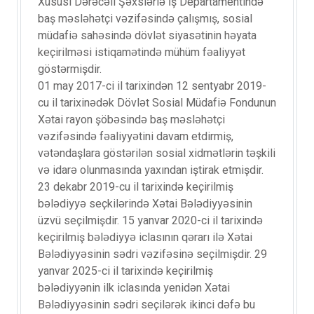
Xüsusi Dərəcəli Şəxslərlə İş Departamentində
baş məsləhətçi vəzifəsində çalışmış, sosial
müdafiə sahəsində dövlət siyasətinin həyata
keçirilməsi istiqamətində mühüm fəaliyyət
göstərmişdir.
01 may 2017-ci il tarixindən 12 sentyabr 2019-
cu il tarixinədək Dövlət Sosial Müdafiə Fondunun
Xətai rayon şöbəsində baş məsləhətçi
vəzifəsində fəaliyyətini davam etdirmiş,
vətəndaşlara göstərilən sosial xidmətlərin təşkili
və idarə olunmasında yaxından iştirak etmişdir.
23 dekabr 2019-cu il tarixində keçirilmiş
bələdiyyə seçkilərində Xətai Bələdiyyəsinin
üzvü seçilmişdir. 15 yanvar 2020-ci il tarixində
keçirilmiş bələdiyyə iclasının qərarı ilə Xətai
Bələdiyyəsinin sədri vəzifəsinə seçilmişdir. 29
yanvar 2025-ci il tarixində keçirilmiş
bələdiyyənin ilk iclasında yenidən Xətai
Bələdiyyəsinin sədri seçilərək ikinci dəfə bu