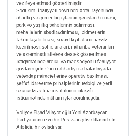
vəzifəyə etimad göstərilmişdir.
Sədr kimi fəaliyyəti dövründə Xətai rayonunda
abadlıq və quruculuq işlərinin genişləndirilməsi,
park və yaşıllıq sahələrinin salınması,
məhəllələrin abadlaşdırılması, xidmətlərin
təkmilləşdirilməsi, sosial layihələrin həyata
keçirilməsi, şəhid ailələri, müharibə veteranları
və aztəminatlı ailələrə dəstək göstərilməsi
istiqamətində ardıcıl və məqsədyönlü fəaliyyət
göstərmişdir. Onun rəhbərliyi ilə bələdiyyədə
vətəndaş müraciətlərinə operativ baxılması,
şəffaf idarəetmə prinsiplərinin tətbiqi və yerli
özünüidarəetmə institutunun inkişafı
istiqamətində mühüm işlər görülmüşdür.
Vəliyev Elşad Vilayət oğlu Yeni Azərbaycan
Partiyasının üzvüdür. Rus və ingilis dillərini bilir.
Ailəlidir, bir övladı var.