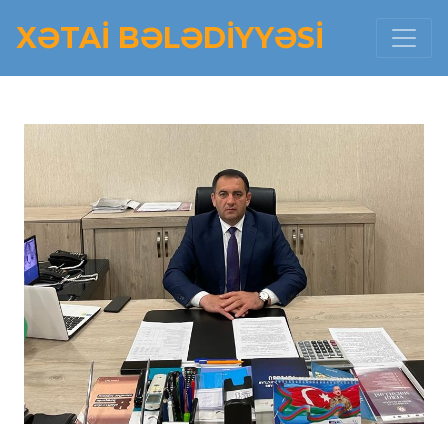
XƏTAI BƏLƏDIYYƏSI