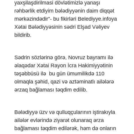
yaxşilaşdirilmasi dövlətimizlə yanaşı
rəhbərlik etdiyim bələdiyyənin daim diqqət
mərkəzindədir”- bu fikirləri Belediyye.infoya
Xətai Bələdiyyəsinin sədri Elşad Vəliyev
bildirib.
Sədrin sözlərinə görə, Novruz bayramı ilə
əlaqədar Xətai Rayon İcra Hakimiyyətinin
təşəbbüsü ilə bu gün ümumilikdə 110
olmaqla şəhid, qazi və aztəminatlı ailələrə
ərzaq bağlaması təqdim edilib.
Bələdiyyə üzv və qulluqçularının iştirakıyla
ailələr evlərində ziyarət olunaraq ərza
bağlaması təqdim edilərək, həm də onların