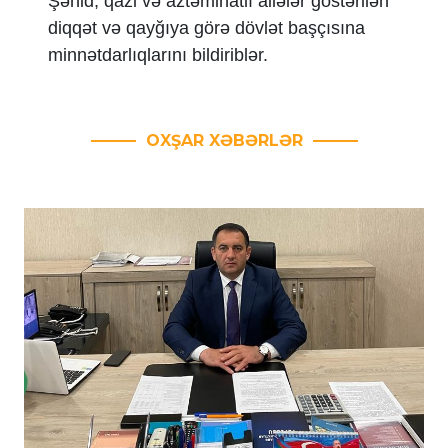
Şəhid, qazi və aztəminatlı ailələr göstərilən
diqqət və qayğıya görə dövlət başçısına
minnətdarlıqlarını bildiriblər.
OXŞAR XƏBƏRLƏR