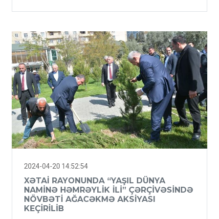
2024-04-20 14:52:54
XƏTAI RAYONUNDA “YAŞIL DÜNYA
NAMINƏ HƏMRƏYLIK ILI” ÇƏRÇIVƏSINDƏ
NÖVBƏTI AĞACƏKMƏ AKSIYASI
KEÇIRILIB