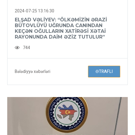
2024-07-25 13:16:30
ELŞAD VƏLIYEV: “ÖLKƏMIZIN ƏRAZI
BÜTOVLÜYÜ UĞRUNDA CANINDAN
KEÇƏN OĞULLARIN XATIRƏSI XƏTAI
RAYONUNDA DAIM ƏZIZ TUTULUR”
744
Bələdiyyə xəbərləri
ƏTRAFLI