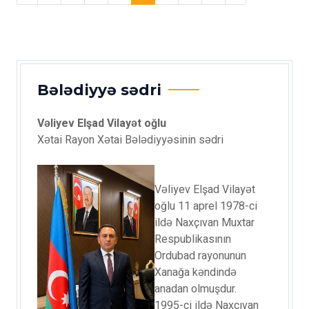
Bələdiyyə sədri
Vəliyev Elşad Vilayət oğlu
Xətai Rayon Xətai Bələdiyyəsinin sədri
Vəliyev Elşad Vilayət
oğlu 11 aprel 1978-ci
ildə Naxçıvan Muxtar
Respublikasının
Ordubad rayonunun
Xanağa kəndində
anadan olmuşdur.
1995-ci ildə Naxçıvan