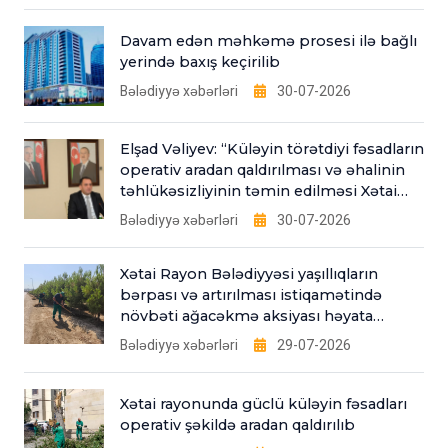
Davam edən məhkəmə prosesi ilə bağlı
yerində baxış keçirilib
Bələdiyyə xəbərləri
30-07-2026
Elşad Vəliyev: “Küləyin törətdiyi fəsadların
operativ aradan qaldırılması və əhalinin
təhlükəsizliyinin təmin edilməsi Xətai
Bələdiyyəsinin əsas fəaliyyət
Bələdiyyə xəbərləri
30-07-2026
istiqamətlərindəndir”
Xətai Rayon Bələdiyyəsi yaşıllıqların
bərpası və artırılması istiqamətində
növbəti ağacəkmə aksiyası həyata
keçirib
Bələdiyyə xəbərləri
29-07-2026
Xətai rayonunda güclü küləyin fəsadları
operativ şəkildə aradan qaldırılıb