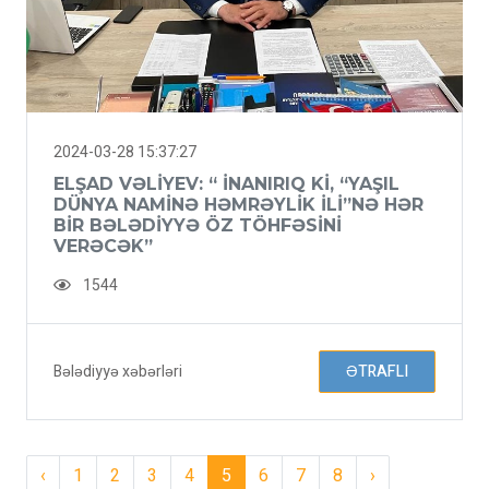
2024-03-28 15:37:27
ELŞAD VƏLIYEV: “ İNANIRIQ KI, “YAŞIL
DÜNYA NAMINƏ HƏMRƏYLIK ILI”NƏ HƏR
BIR BƏLƏDIYYƏ ÖZ TÖHFƏSINI
VERƏCƏK”
1544
Bələdiyyə xəbərləri
ƏTRAFLI
‹
1
2
3
4
5
6
7
8
›