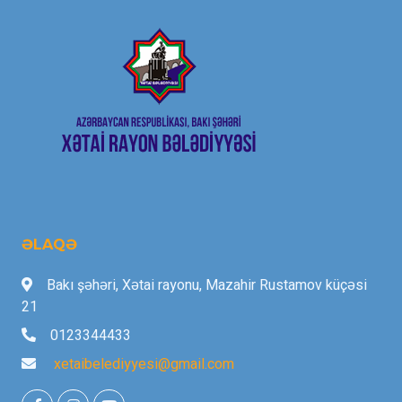
ƏLAQƏ
Bakı şəhəri, Xətai rayonu, Mazahir Rustamov küçəsi
21
0123344433
xetaibelediyyesi@gmail.com