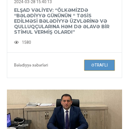
2024-03-28 15:40:13
ELŞAD VƏLIYEV: “ÖLKƏMIZDƏ
“BƏLƏDIYYƏ GÜNÜNÜN “ TƏSIS
EDILMƏSI BƏLƏDIYYƏ ÜZVLƏRINƏ VƏ
QULLUQÇULARINA HƏM DƏ ƏLAVƏ BIR
STIMUL VERMIŞ OLARDI”
1580
Bələdiyyə xəbərləri
ƏTRAFLI