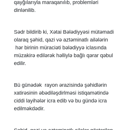
qayğılarıyla maraqanılıb, problemləri
dinlənilib.
Sədr bildirib ki, Xətai Bələdiyyəsi mütəmadi
olaraq şəhid, qazi və aztəminatlı ailələrin
hər birinin müraciəti bələdiyyə iclasında
müzakirə edilərək həlliylə bağlı qərar qəbul
edilir.
Bü günədək rayon ərazisində şəhidlərin
xatirəsinin əbədiləşdirlməsi istiqamətində
ciddi layihələr icra edib və bu gündə icra
edilməkdədir.