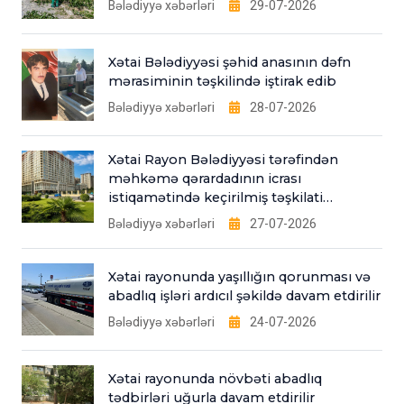
Bələdiyyə xəbərləri
29-07-2026
Xətai Bələdiyyəsi şəhid anasının dəfn
mərasiminin təşkilində iştirak edib
Bələdiyyə xəbərləri
28-07-2026
Xətai Rayon Bələdiyyəsi tərəfindən
məhkəmə qərardadının icrası
istiqamətində keçirilmiş təşkilati
tədbirlər
Bələdiyyə xəbərləri
27-07-2026
Xətai rayonunda yaşıllığın qorunması və
abadlıq işləri ardıcıl şəkildə davam etdirilir
Bələdiyyə xəbərləri
24-07-2026
Xətai rayonunda növbəti abadlıq
tədbirləri uğurla davam etdirilir