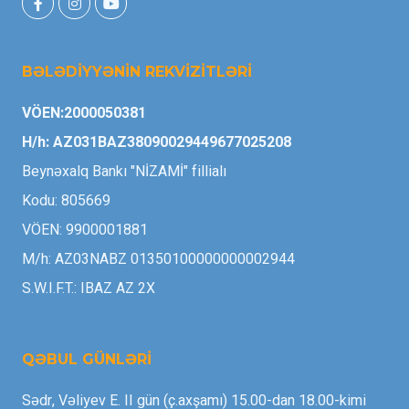
BƏLƏDİYYƏNİN REKVİZİTLƏRİ
VÖEN:2000050381
H/h: AZ031BAZ38090029449677025208
Beynəxalq Bankı "NİZAMİ" fillialı
Kodu: 805669
VÖEN: 9900001881
M/h: AZ03NABZ 01350100000000002944
S.W.I.F.T.: IBAZ AZ 2X
QƏBUL GÜNLƏRİ
Sədr, Vəliyev E. II gün (ç.axşamı) 15.00-dan 18.00-kimi