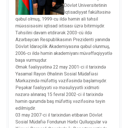
Dövlət Universitetinin
İqtisadiyyat fakültəsinə
qəbul olmuş, 1999-cu ildə həmin ali təhsil
müəssisəsini iqtisad ixtisası üzrə bitirmişdir.
Təhsilini davam etdirərək 2003-cü ildə
Azərbaycan Respublikasının Prezidenti yanında
Dövlət İdarəçilik Akademiyasına qəbul olunmuş,
2006-cı ildə həmin akademiyanı müvəffəqiyyətlə
başa vurmuşdur.
Əmək fəaliyyətinə 22 may 2001-ci il tarixində
Yasamal Rayon Əhalinin Sosial Müdafiəsi
Mərkəzində müfəttiş vəzifəsində başlamışdır.
Peşəkar fəaliyyəti və məsuliyyətli xidməti
nəzərə alınaraq 15 fevral 2002-ci il tarixində
həmin qurumda baş müfəttiş vəzifəsinə təyin
edilmişdir.
03 may 2007-ci il tarixindən etibarən Dövlət
Sosial Müdafiə Fondunun Hərbi Qulluqçular və