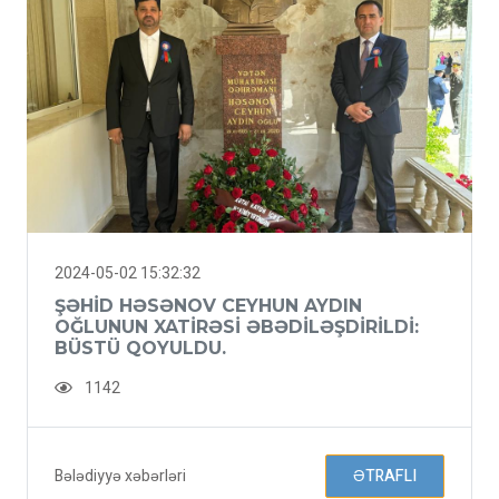
2024-05-02 15:32:32
ŞƏHID HƏSƏNOV CEYHUN AYDIN
OĞLUNUN XATIRƏSI ƏBƏDILƏŞDIRILDI:
BÜSTÜ QOYULDU.
1142
Bələdiyyə xəbərləri
ƏTRAFLI