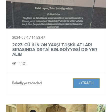
2024-05-17 14:53:47
2023-CÜ ILIN ƏN YAXŞI TƏŞKILATLARI
SIRASINDA XƏTAI BƏLƏDIYYƏSI DƏ YER
ALIB
1121
Bələdiyyə xəbərləri
ƏTRAFLI