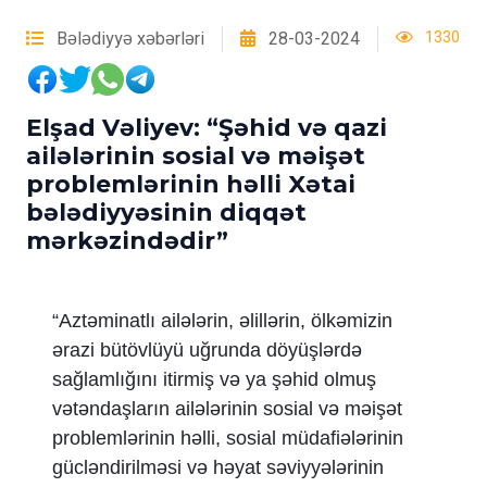
Bələdiyyə xəbərləri
28-03-2024
1330
Elşad Vəliyev: “Şəhid və qazi
ailələrinin sosial və məişət
problemlərinin həlli Xətai
bələdiyyəsinin diqqət
mərkəzindədir”
“Aztəminatlı ailələrin, əlillərin, ölkəmizin
ərazi bütövlüyü uğrunda döyüşlərdə
sağlamlığını itirmiş və ya şəhid olmuş
vətəndaşların ailələrinin sosial və məişət
problemlərinin həlli, sosial müdafiələrinin
gücləndirilməsi və həyat səviyyələrinin