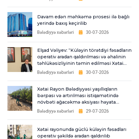
Davam edən məhkəmə prosesi ilə bağlı
yerində baxış keçirilib
Bələdiyyə xəbərləri
30-07-2026
Elşad Vəliyev: “Küləyin törətdiyi fəsadların
operativ aradan qaldırılması və əhalinin
təhlükəsizliyinin təmin edilməsi Xətai
Bələdiyyəsinin əsas fəaliyyət
Bələdiyyə xəbərləri
30-07-2026
istiqamətlərindəndir”
Xətai Rayon Bələdiyyəsi yaşıllıqların
bərpası və artırılması istiqamətində
növbəti ağacəkmə aksiyası həyata
keçirib
Bələdiyyə xəbərləri
29-07-2026
Xətai rayonunda güclü küləyin fəsadları
operativ şəkildə aradan qaldırılıb