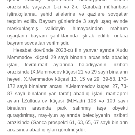
ərazisində yaşayan 1-ci və 2-ci Qarabağ müharibəsi
iştirakçılarına, şəhid ailələrinə və qazilərə sovqatlar
təqdim edilib. Bayram günlərində 3 saylı uşaq evində
məskunlaşmış valideyin himayəsindən məhrum
uşaqların bayram şənliklərində iştirak edilib, onlara
bayram sovqatları verilmişdir.
Hesabat dövründə 2023-cü ilin yanvar ayında Xudu
Məmmədov küçəsi 29 saylı binanın arxasında abadlıq
işləri, fevral-mart aylarında bələdiyyənin inzibati
ərazisində (X.Məmmədov küçəsi 21 və 29 saylı binaların
həyəri, X.Məmmədov küçəsi 13, 15 və 29, 39-53, 170-
172 saylı binaların arxası, X.Məmmədov küçəsi 27, 73-
87 saylı binaların yan tərəfi) abadlıq işləri, mart-aprel
ayları İ.Zülfüqarov küçəsi (M.Hadi) 103 və 109 saylı
binaların arasında park salınmış iaşə obyekti
quraşdırılmış, may-iyun aylarında bələdiyyənin inzibati
ərazisində (Gəncə prospekti 61, 63, 65, 67 saylı binların
arxasında abadlıq işləri görülmüşdür.