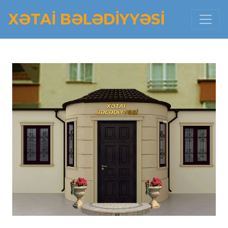
XƏTAI BƏLƏDIYYƏSI