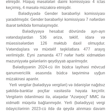
etmişdir. Hüquq məsələləri daimi komissiyası 4 iclas
keçirmiş, 4 məsələ müzakirə etmişdir.
Bələdiyyədə Gender bərabərliyi komissiyası
yaradılmışdır. Gender bərabərliyi komissiyası 7 nəfərdən
ibarət tərkibdə formalaşmışdır.
Bələdiyyəyə hesabat dövründə ayrı-ayrı
vətəndaşlardan 536 ərizə, təklif, idarə və
müəssisələrdən 126 məktub daxil olmuşdur.
Vətəndaşlara və müxtəlif təşkilatlara 477
arayış
verilmişdir. Eyni zamanda 477 nəfər hərbi xidmətdən
məzuniyyətə gələnlərin qeydiyyatı aparılmışdır.
Bələdiyyənin 2024-cü ilin büdcə layihəsi mövcud
qanunvericilik əsasında büdcə təqviminə uyğun
müzakirəsi aparılır.
Yerli vergilər (bələdiyyə vergiləri) və ödənişlər nağdsız
şəkildə-banklar poçtlar vasitəsilə həyata keçirilir.
Vergilərin ödənilməsi ilə, əlaqədar “Azərpoçt” MMC ilə
xidmətli müqvilə bağlanmışdır. Yerli (bələdiyyə) vergi
ödəyicilərinin 2023-cü ildə də qeydə alınması davam