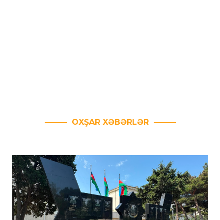
OXŞAR XƏBƏRLƏR