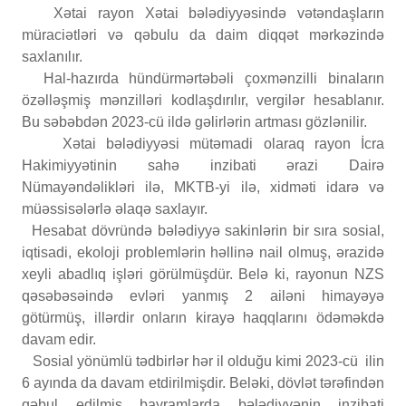
Xətai rayon Xətai bələdiyyəsində vətəndaşların
müraciətləri və qəbulu da daim diqqət mərkəzində
saxlanılır.
Hal-hazırda hündürmərtəbəli çoxmənzilli binaların
özəlləşmiş mənzilləri kodlaşdırılır, vergilər hesablanır.
Bu səbəbdən 2023-cü ildə gəlirlərin artması gözlənilir.
Xətai bələdiyyəsi mütəmadi olaraq rayon İcra
Hakimiyyətinin sahə inzibati ərazi Dairə
Nümayəndəlikləri ilə, MKTB-yi ilə, xidməti idarə və
müəssisələrlə əlaqə saxlayır.
Hesabat dövründə bələdiyyə sakinlərin bir sıra sosial,
iqtisadi, ekoloji problemlərin həllinə nail olmuş, ərazidə
xeyli abadlıq işləri görülmüşdür. Belə ki, rayonun NZS
qəsəbəsəində evləri yanmış 2 ailəni himayəyə
götürmüş, illərdir onların kirayə haqqlarını ödəməkdə
davam edir.
Sosial yönümlü tədbirlər hər il olduğu kimi 2023-cü ilin
6 ayında da davam etdirilmişdir. Beləki, dövlət tərəfindən
qəbul edilmiş bayramlarda bələdiyyənin inzibati