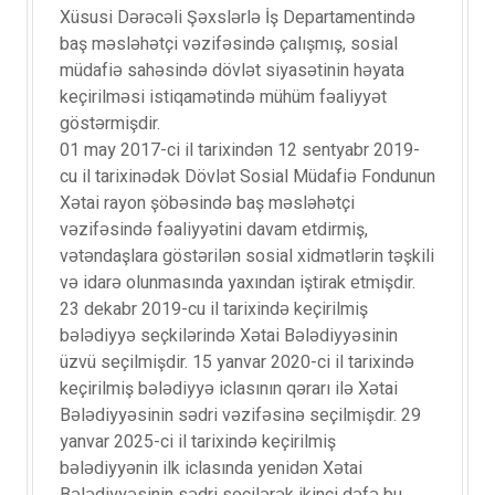
Xüsusi Dərəcəli Şəxslərlə İş Departamentində
baş məsləhətçi vəzifəsində çalışmış, sosial
müdafiə sahəsində dövlət siyasətinin həyata
keçirilməsi istiqamətində mühüm fəaliyyət
göstərmişdir.
01 may 2017-ci il tarixindən 12 sentyabr 2019-
cu il tarixinədək Dövlət Sosial Müdafiə Fondunun
Xətai rayon şöbəsində baş məsləhətçi
vəzifəsində fəaliyyətini davam etdirmiş,
vətəndaşlara göstərilən sosial xidmətlərin təşkili
və idarə olunmasında yaxından iştirak etmişdir.
23 dekabr 2019-cu il tarixində keçirilmiş
bələdiyyə seçkilərində Xətai Bələdiyyəsinin
üzvü seçilmişdir. 15 yanvar 2020-ci il tarixində
keçirilmiş bələdiyyə iclasının qərarı ilə Xətai
Bələdiyyəsinin sədri vəzifəsinə seçilmişdir. 29
yanvar 2025-ci il tarixində keçirilmiş
bələdiyyənin ilk iclasında yenidən Xətai