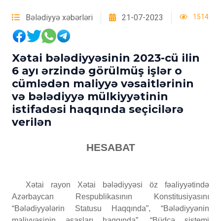
Bələdiyyə xəbərləri
21-07-2023
1514
Xətai bələdiyyəsinin 2023-cü ilin
6 ayı ərzində görülmüş işlər o
cümlədən maliyyə vəsaitlərinin
və bələdiyyə mülkiyyətinin
istifadəsi haqqında seçicilərə
verilən
HESABAT
Xətai rayon Xətai bələdiyyəsi öz fəaliyyətində
Azərbaycan Respublikasının Konstitusiyasını
“Bələdiyyələrin Statusu Haqqında”, “Bələdiyyənin
maliyyəsinin əsasları haqqında”, “Büdcə sistemi