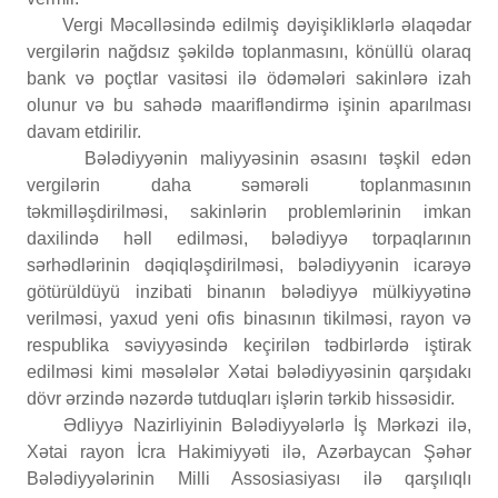
Vergi Məcəlləsində edilmiş dəyişikliklərlə əlaqədar
vergilərin nağdsız şəkildə toplanmasını, könüllü olaraq
bank və poçtlar vasitəsi ilə ödəmələri sakinlərə izah
olunur və bu sahədə maarifləndirmə işinin aparılması
davam etdirilir.
Bələdiyyənin maliyyəsinin əsasını təşkil edən
vergilərin daha səmərəli toplanmasının
təkmilləşdirilməsi, sakinlərin problemlərinin imkan
daxilində həll edilməsi, bələdiyyə torpaqlarının
sərhədlərinin dəqiqləşdirilməsi, bələdiyyənin icarəyə
götürüldüyü inzibati binanın bələdiyyə mülkiyyətinə
verilməsi, yaxud yeni ofis binasının tikilməsi, rayon və
respublika səviyyəsində keçirilən tədbirlərdə iştirak
edilməsi kimi məsələlər Xətai bələdiyyəsinin qarşıdakı
dövr ərzində nəzərdə tutduqları işlərin tərkib hissəsidir.
Ədliyyə Nazirliyinin Bələdiyyələrlə İş Mərkəzi ilə,
Xətai rayon İcra Hakimiyyəti ilə, Azərbaycan Şəhər
Bələdiyyələrinin Milli Assosiasiyası ilə qarşılıqlı