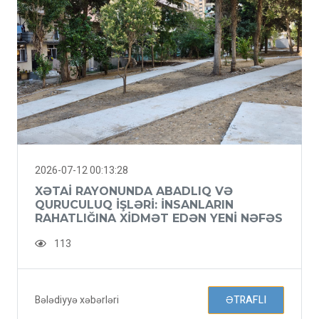
2026-07-12 00:13:28
XƏTAI RAYONUNDA ABADLIQ VƏ
QURUCULUQ IŞLƏRI: INSANLARIN
RAHATLIĞINA XIDMƏT EDƏN YENI NƏFƏS
113
Bələdiyyə xəbərləri
ƏTRAFLI