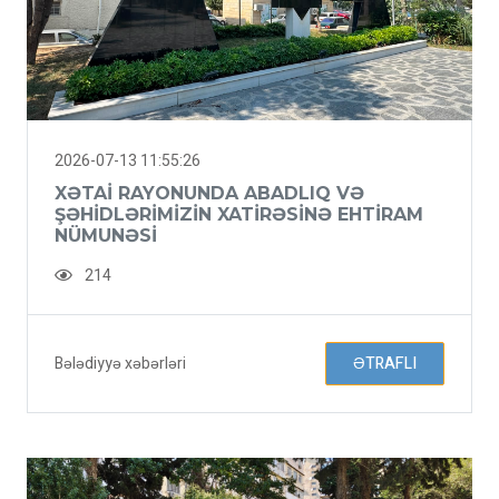
2026-07-13 11:55:26
XƏTAI RAYONUNDA ABADLIQ VƏ
ŞƏHIDLƏRIMIZIN XATIRƏSINƏ EHTIRAM
NÜMUNƏSI
214
Bələdiyyə xəbərləri
ƏTRAFLI