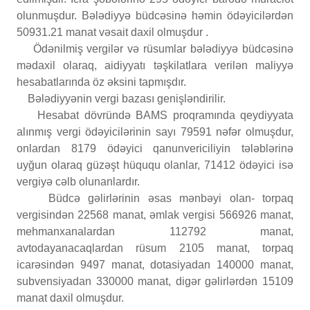
olunmuşdur. Bələdiyyə büdcəsinə həmin ödəyicilərdən
50931.21 manat vəsait daxil olmuşdur .
Ödənilmiş vergilər və rüsumlar bələdiyyə büdcəsinə
mədaxil olaraq, aidiyyatı təşkilatlara verilən maliyyə
hesabatlarında öz əksini tapmışdır.
Bələdiyyənin vergi bazası genişləndirilir.
Hesabat dövründə BAMS proqramında qeydiyyata
alınmış vergi ödəyicilərinin sayı 79591 nəfər olmuşdur,
onlardan 8179 ödəyici qanunvericiliyin tələblərinə
uyğun olaraq güzəşt hüququ olanlar, 71412 ödəyici isə
vergiyə cəlb olunanlardır.
Büdcə gəlirlərinin əsas mənbəyi olan- torpaq
vergisindən 22568 manat, əmlak vergisi 566926 manat,
mehmanxanalardan 112792 manat,
avtodayanacaqlardan rüsum 2105 manat, torpaq
icarəsindən 9497 manat, dotasiyadan 140000 manat,
subvensiyadan 330000 manat, digər gəlirlərdən 15109
manat daxil olmuşdur.