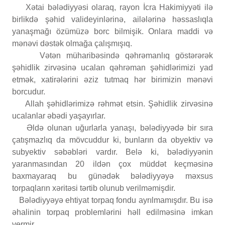
Xətai bələdiyyəsi olaraq, rayon İcra Hakimiyyəti ilə
birlikdə şəhid valideyinlərinə, ailələrinə həssaslıqla
yanaşmağı özümüzə borc bilmişik. Onlara maddi və
mənəvi dəstək olmağa çalışmışıq.
Vətən müharibəsində qəhrəmanlıq göstərərək
şəhidlik zirvəsinə ucalan qəhrəman şəhidlərimizi yad
etmək, xatirələrini əziz tutmaq hər birimizin mənəvi
borcudur.
Allah şəhidlərimizə rəhmət etsin. Şəhidlik zirvəsinə
ucalanlar əbədi yaşayırlar.
Əldə olunan uğurlarla yanaşı, bələdiyyədə bir sıra
çatışmazlıq da mövcuddur ki, bunların da obyektiv və
subyektiv səbəbləri vardır. Belə ki, bələdiyyənin
yaranmasından 20 ildən çox müddət keçməsinə
baxmayaraq bu günədək bələdiyyəyə məxsus
torpaqların xəritəsi tərtib olunub verilməmişdir.
Bələdiyyəyə ehtiyat torpaq fondu ayrılmamışdır. Bu isə
əhalinin torpaq problemlərini həll edilməsinə imkan
vermir.