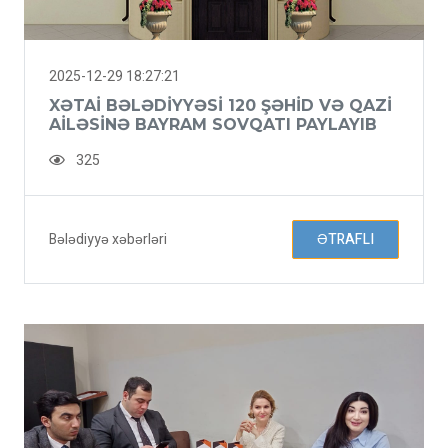
2025-12-29 18:27:21
XƏTAI BƏLƏDIYYƏSI 120 ŞƏHID VƏ QAZI
AILƏSINƏ BAYRAM SOVQATI PAYLAYIB
325
Bələdiyyə xəbərləri
ƏTRAFLI