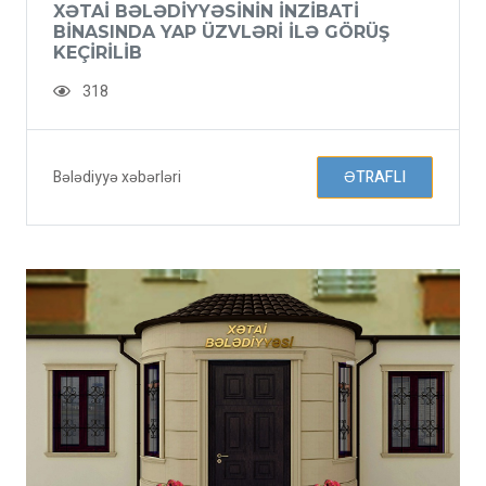
XƏTAI BƏLƏDIYYƏSININ INZIBATI
BINASINDA YAP ÜZVLƏRI ILƏ GÖRÜŞ
KEÇIRILIB
318
Bələdiyyə xəbərləri
ƏTRAFLI