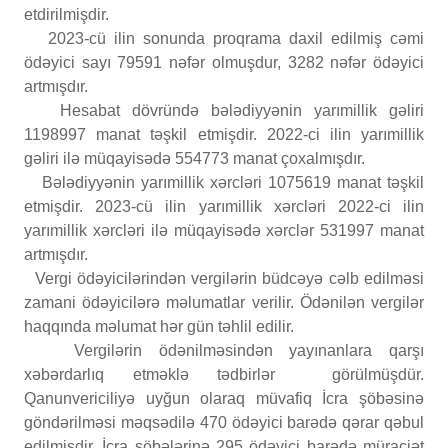
etdirilmişdir.
2023-cü ilin sonunda proqrama daxil edilmiş cəmi
ödəyici sayı 79591
nəfər olmuşdur, 3282 nəfər ödəyici
artmışdır.
Hesabat dövründə bələdiyyənin yarımillik gəliri
1198997 manat təşkil etmişdir. 2022-ci ilin yarımillik
gəliri ilə müqayisədə 554773 manat çoxalmışdır.
Bələdiyyənin yarımillik xərcləri 1075619 manat təşkil
etmişdir. 2023-cü ilin yarımillik xərcləri 2022-ci ilin
yarımillik xərcləri ilə müqayisədə xərclər 531997 manat
artmışdır.
Vergi ödəyicilərindən vergilərin büdcəyə cəlb edilməsi
zamani ödəyicilərə məlumatlar verilir. Ödənilən vergilər
haqqında məlumat hər gün təhlil edilir.
Vergilərin ödənilməsindən yayınanlara qarşı
xəbərdarlıq etməklə tədbirlər görülmüşdür.
Qanunvericiliyə uyğun olaraq müvafiq İcra şöbəsinə
göndərilməsi məqsədilə 470 ödəyici barədə qərar qəbul
edilmişdir. İcra şöbələrinə 295 ödəyici barədə müraciət