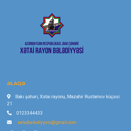
ƏLAQƏ
Bakı şəhəri, Xətai rayonu, Mazahir Rustamov küçəsi
21
0123344433
xetaibelediyyesi@gmail.com