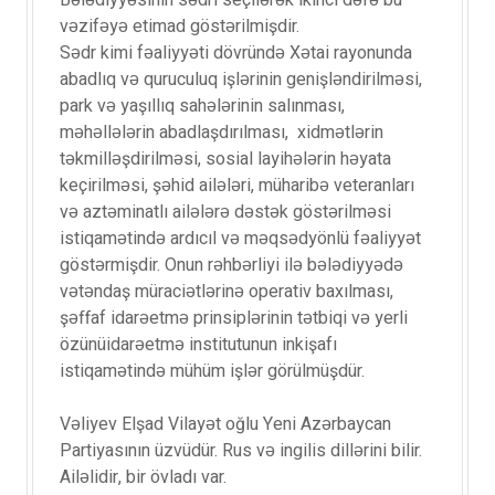
Bələdiyyəsinin sədri seçilərək ikinci dəfə bu
vəzifəyə etimad göstərilmişdir.
Sədr kimi fəaliyyəti dövründə Xətai rayonunda
abadlıq və quruculuq işlərinin genişləndirilməsi,
park və yaşıllıq sahələrinin salınması,
məhəllələrin abadlaşdırılması, xidmətlərin
təkmilləşdirilməsi, sosial layihələrin həyata
keçirilməsi, şəhid ailələri, müharibə veteranları
və aztəminatlı ailələrə dəstək göstərilməsi
istiqamətində ardıcıl və məqsədyönlü fəaliyyət
göstərmişdir. Onun rəhbərliyi ilə bələdiyyədə
vətəndaş müraciətlərinə operativ baxılması,
şəffaf idarəetmə prinsiplərinin tətbiqi və yerli
özünüidarəetmə institutunun inkişafı
istiqamətində mühüm işlər görülmüşdür.
Vəliyev Elşad Vilayət oğlu Yeni Azərbaycan
Partiyasının üzvüdür. Rus və ingilis dillərini bilir.
Ailəlidir, bir övladı var.