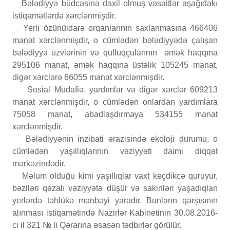
Bələdiyyə büdcəsinə daxil olmuş vəsaitlər aşağıdakı
istiqamətlərdə xərclənmişdir.
Yerli özünüidarə orqanlarının saxlanmasına 466406
manat xərclənmişdir, o cümlədən bələdiyyədə çalışan
bələdiyyə üzvlərinin və qulluqçularının əmək haqqına
295106 manat, əmək haqqına üstəlik 105245 manat,
digər xərclərə 66055 manat xərclənmişdir.
Sosial Müdafiə, yardımlar və digər xərclər 609213
manat xərclənmişdir, o cümlədən onlardan yardımlara
75058 manat, abadlaşdırmaya 534155 manat
xərclənmişdir.
Bələdiyyənin inzibati ərazisində ekoloji durumu, o
cümlədən yaşıllıqlarının vəziyyəti daimi diqqət
mərkəzindədir.
Məlum olduğu kimi yaşıllıqlar vaxt keçdikcə quruyur,
bəziləri qəzalı vəziyyətə düşür və sakinləri yaşadıqları
yerlərdə təhlükə mənbəyi yaradır. Bunların qarşısının
alınması istiqamətində Nazirlər Kabinetinin 30.08.2016-
cı il 321 № li Qərarına əsasən tədbirlər görülür.