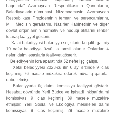
haqqında” Azərbaycan Respublikasının Qanunlarını,
Bələdiyyələrin nümunəvi Nizamnaməsini, Azərbaycan
Respublikası Prezidentinin fərman və sərəncamlarını,
Milli Məclisin qərarlarını, Nazirlər Kabinetinin və digər
dövlət orqanlarının normativ və hüquqi aktlarını rəhbər
tutaraq fəaliyyət göstərir.
Xətai bələdiyyəsi bələdiyyə seçkilərində qalib gəlmiş
19 nəfər bələdiyyə üzvü ilə təmsil olunur. Onlardan 4
nəfəri daimi əsaslarla fəaliyyət göstərir.
Bələdiyyənin icra aparatında 52 nəfər işçi çalışır.
Xətai bələdiyyəsi 2023-cü ilin 6 ayı ərzində 9 iclas
keçirmiş, 76 məsələ müzakirə edərək müvafiq qərarlar
qəbul etmişdir.
Bələdiyyədə üç daimi komissiya fəaliyyət göstərir.
Hesabat dövründə Yerli Büdcə və İqtisadi İnkişaf daimi
komissiyası 9 iclas keçirmiş, 39 məsələ müzakirə
etmişdir. Yerli Sosial və Ekologiya məsələləri daimi
komissiyası 8 iclas keçirmiş, 29 məsələ müzakirə