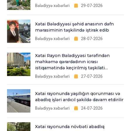
Bələdiyyə xəbərləri
29-07-2026
Xətai Bələdiyyəsi şəhid anasının dəfn
mərasiminin təşkilində iştirak edib
Bələdiyyə xəbərləri
28-07-2026
Xətai Rayon Bələdiyyəsi tərəfindən
məhkəmə qərardadının icrası
istiqamətində keçirilmiş təşkilati
tədbirlər
Bələdiyyə xəbərləri
27-07-2026
Xətai rayonunda yaşıllığın qorunması və
abadlıq işləri ardıcıl şəkildə davam etdirilir
Bələdiyyə xəbərləri
24-07-2026
Xətai rayonunda növbəti abadlıq