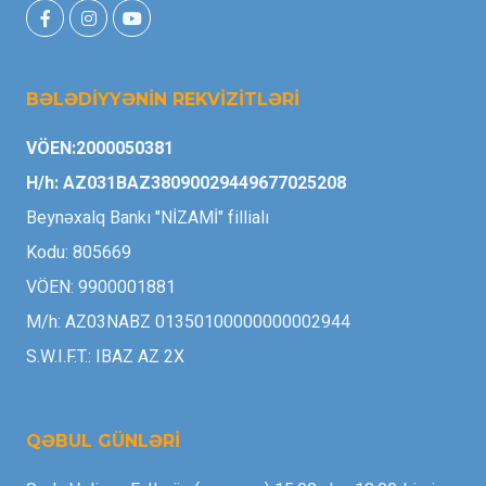
BƏLƏDİYYƏNİN REKVİZİTLƏRİ
VÖEN:2000050381
H/h: AZ031BAZ38090029449677025208
Beynəxalq Bankı "NİZAMİ" fillialı
Kodu: 805669
VÖEN: 9900001881
M/h: AZ03NABZ 01350100000000002944
S.W.I.F.T.: IBAZ AZ 2X
QƏBUL GÜNLƏRİ