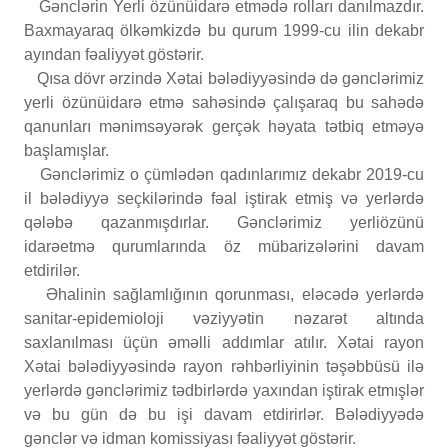
Gənclərin Yerli özünüidarə etmədə rolları danılmazdır.
Baxmayaraq ölkəmkizdə bu qurum 1999-cu ilin dekabr
ayından fəaliyyət göstərir.
Qısa dövr ərzində Xətai bələdiyyəsində də gənclərimiz
yerli özünüidarə etmə sahəsində çalışaraq bu sahədə
qanunları mənimsəyərək gerçək həyata tətbiq etməyə
başlamışlar.
Gənclərimiz o çümlədən qadınlarımız dekabr 2019-cu
il bələdiyyə seçkilərində fəal iştirak etmiş və yerlərdə
qələbə qazanmışdırlar. Gənclərimiz yerliözünü
idarəetmə qurumlarında öz mübarizələrini davam
etdirilər.
Əhalinin sağlamlığının qorunması, eləcədə yerlərdə
sanitar-epidemioloji vəziyyətin nəzarət altında
saxlanılması üçün əməlli addımlar atılır. Xətai rayon
Xətai bələdiyyəsində rayon rəhbərliyinin təşəbbüsü ilə
yerlərdə gənclərimiz tədbirlərdə yaxından iştirak etmışlər
və bu gün də bu işi davam etdirirlər. Bələdiyyədə
gənclər və idman komissiyası fəaliyyət göstərir.