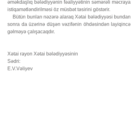
əməkdaşlıq bələdiyyənin fəaliyyətinin səmərəli məcraya
istiqamətləndirilməsi öz müsbət təsirini göstərir.
Bütün bunları nəzərə alaraq Xətai bələdiyyəsi bundan
sonra da üzərinə düşən vəzifənin öhdəsindən layiqincə
gəlməyə çalışacaqdır.
Xətai rayon Xətai bələdiyyəsinin
Sədri:
E.V.Vəliyev