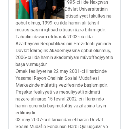
1995-ci ildə Naxçıvan
Dövlət Universitetinin
İqtisadiyyat fakültəsinə
qəbul olmuş, 1999-cu ildə həmin ali təhsil
müəssisəsini iqtisad ixtisası üzrə bitirmişdir.
Təhsilini davam etdirərək 2003-cü ildə
Azərbaycan Respublikasının Prezidenti yanında
Dövlət İdarəçilik Akademiyasına qəbul olunmuş,
2006-cı ildə həmin akademiyanı müvəffəqiyyətlə
başa vurmuşdur.
Əmək fəaliyyətinə 22 may 2001-ci il tarixində
Yasamal Rayon Əhalinin Sosial Müdafiəsi
Mərkəzində müfəttiş vəzifəsində başlamışdır.
Peşəkar fəaliyyəti və məsuliyyətli xidməti
nəzərə alınaraq 15 fevral 2002-ci il tarixində
həmin qurumda baş müfəttiş vəzifəsinə təyin
edilmişdir.
03 may 2007-ci il tarixindən etibarən Dövlət
Sosial Müdafiə Fondunun Hərbi Qulluqçular və