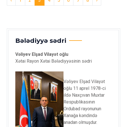
‹
1
2
3
4
5
6
7
8
›
Bələdiyyə sədri
Vəliyev Elşad Vilayət oğlu
Xətai Rayon Xətai Bələdiyyəsinin sədri
Vəliyev Elşad Vilayət
oğlu 11 aprel 1978-ci
ildə Naxçıvan Muxtar
Respublikasının
Ordubad rayonunun
Xanağa kəndində
anadan olmuşdur.