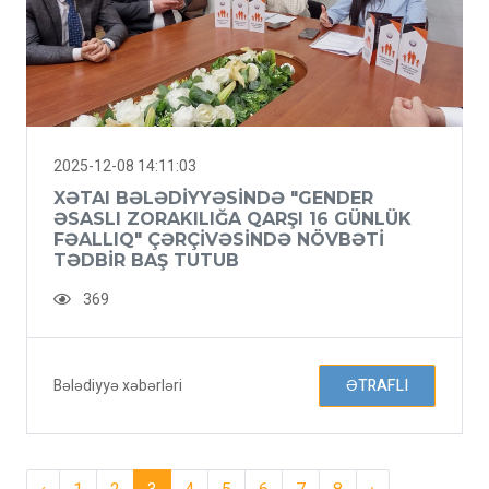
2025-12-08 14:11:03
XƏTAI BƏLƏDIYYƏSINDƏ "GENDER
ƏSASLI ZORAKILIĞA QARŞI 16 GÜNLÜK
FƏALLIQ" ÇƏRÇIVƏSINDƏ NÖVBƏTI
TƏDBIR BAŞ TUTUB
369
Bələdiyyə xəbərləri
ƏTRAFLI