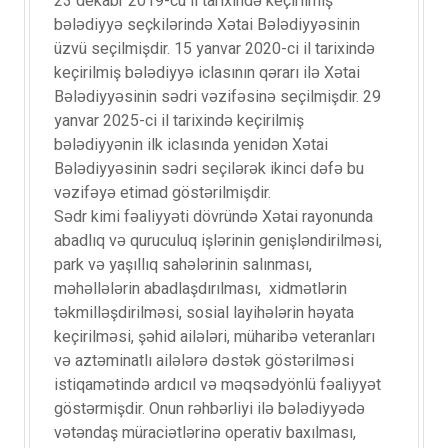
23 dekabr 2019-cu il tarixində keçirilmiş
bələdiyyə seçkilərində Xətai Bələdiyyəsinin
üzvü seçilmişdir. 15 yanvar 2020-ci il tarixində
keçirilmiş bələdiyyə iclasının qərarı ilə Xətai
Bələdiyyəsinin sədri vəzifəsinə seçilmişdir. 29
yanvar 2025-ci il tarixində keçirilmiş
bələdiyyənin ilk iclasında yenidən Xətai
Bələdiyyəsinin sədri seçilərək ikinci dəfə bu
vəzifəyə etimad göstərilmişdir.
Sədr kimi fəaliyyəti dövründə Xətai rayonunda
abadlıq və quruculuq işlərinin genişləndirilməsi,
park və yaşıllıq sahələrinin salınması,
məhəllələrin abadlaşdırılması, xidmətlərin
təkmilləşdirilməsi, sosial layihələrin həyata
keçirilməsi, şəhid ailələri, müharibə veteranları
və aztəminatlı ailələrə dəstək göstərilməsi
istiqamətində ardıcıl və məqsədyönlü fəaliyyət
göstərmişdir. Onun rəhbərliyi ilə bələdiyyədə
vətəndaş müraciətlərinə operativ baxılması,