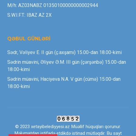
M/h: AZ03NABZ 01350100000000002944
S.W.I.F.T.: IBAZ AZ 2X
QƏBUL GÜNLƏRİ
Sədr, Vəliyev E. II gün (ç.axşamı) 15.00-dan 18.00-kimi
Sədrin müavini, Əliyev Ə.M. III gün (çərşənbə) 15.00-dan
18.00-kimi
Sədrin müavini, Haciyeva N.A. V gün (cümə) 15.00-dan
18.00-kimi
© 2023 xetayibelediyyesi.az Müəllif hüquqları qorunur.
Məlumatdan istifadə etdikdə istinad mütləqdir. Bu sayt