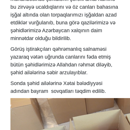
bu zirvəyə ucaldıqlarını və öz canları bahasına
işğal altında olan torpaqlarımızı işğaldan azad
etdiklər vurğulanıb, buna görə qazilərimizə və
şəhidlərimizə Azərbaycan xalqının daim
minnətdar olduğu bildirilib.
Görüş iştirakçıları qəhrəmanlıq salnaməsi
yazaraq vətən uğrunda canlarını fəda etmiş
bütün şəhidlərimizə Allahdan rəhmət diləyib,
şəhid ailələrinə səbir arzulayıblar.
Sonda şəhid ailələrinə Xətai bələdiyyəsi
adından bayram sovqatları təqdim edilib.