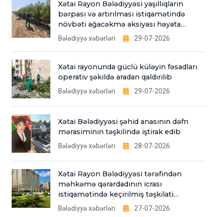
Xətai Rayon Bələdiyyəsi yaşıllıqların
bərpası və artırılması istiqamətində
növbəti ağacəkmə aksiyası həyata
keçirib
Bələdiyyə xəbərləri
29-07-2026
Xətai rayonunda güclü küləyin fəsadları
operativ şəkildə aradan qaldırılıb
Bələdiyyə xəbərləri
29-07-2026
Xətai Bələdiyyəsi şəhid anasının dəfn
mərasiminin təşkilində iştirak edib
Bələdiyyə xəbərləri
28-07-2026
Xətai Rayon Bələdiyyəsi tərəfindən
məhkəmə qərardadının icrası
istiqamətində keçirilmiş təşkilati
tədbirlər
Bələdiyyə xəbərləri
27-07-2026