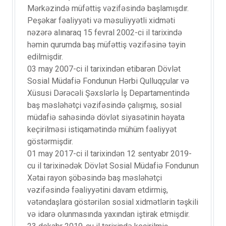
Mərkəzində müfəttiş vəzifəsində başlamışdır.
Peşəkar fəaliyyəti və məsuliyyətli xidməti
nəzərə alınaraq 15 fevral 2002-ci il tarixində
həmin qurumda baş müfəttiş vəzifəsinə təyin
edilmişdir.
03 may 2007-ci il tarixindən etibarən Dövlət
Sosial Müdafiə Fondunun Hərbi Qulluqçular və
Xüsusi Dərəcəli Şəxslərlə İş Departamentində
baş məsləhətçi vəzifəsində çalışmış, sosial
müdafiə sahəsində dövlət siyasətinin həyata
keçirilməsi istiqamətində mühüm fəaliyyət
göstərmişdir.
01 may 2017-ci il tarixindən 12 sentyabr 2019-
cu il tarixinədək Dövlət Sosial Müdafiə Fondunun
Xətai rayon şöbəsində baş məsləhətçi
vəzifəsində fəaliyyətini davam etdirmiş,
vətəndaşlara göstərilən sosial xidmətlərin təşkili
və idarə olunmasında yaxından iştirak etmişdir.