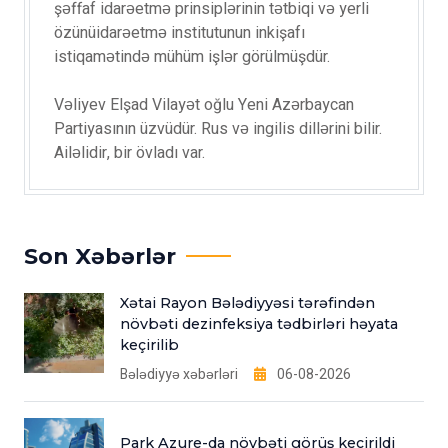
şəffaf idarəetmə prinsiplərinin tətbiqi və yerli
özünüidarəetmə institutunun inkişafı
istiqamətində mühüm işlər görülmüşdür.
Vəliyev Elşad Vilayət oğlu Yeni Azərbaycan
Partiyasının üzvüdür. Rus və ingilis dillərini bilir.
Ailəlidir, bir övladı var.
Son Xəbərlər
Xətai Rayon Bələdiyyəsi tərəfindən
növbəti dezinfeksiya tədbirləri həyata
keçirilib
Bələdiyyə xəbərləri
06-08-2026
Park Azure-da növbəti görüş keçirildi