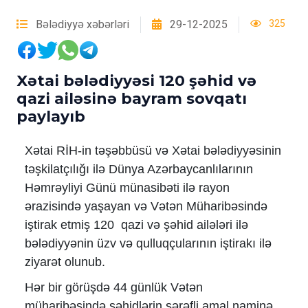
Bələdiyyə xəbərləri
29-12-2025
325
Xətai bələdiyyəsi 120 şəhid və
qazi ailəsinə bayram sovqatı
paylayıb
Xətai RİH-in təşəbbüsü və Xətai bələdiyyəsinin
təşkilatçılığı ilə Dünya Azərbaycanlılarının
Həmrəyliyi Günü münasibəti ilə rayon
ərazisində yaşayan və Vətən Müharibəsində
iştirak etmiş 120 qazi və şəhid ailələri ilə
bələdiyyənin üzv və qulluqçularının iştirakı ilə
ziyarət olunub.
Hər bir görüşdə 44 günlük Vətən
müharibəsində şəhidlərin şərəfli amal naminə