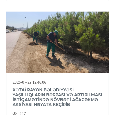
2026-07-29 12:46:06
XƏTAI RAYON BƏLƏDIYYƏSI
YAŞILLIQLARIN BƏRPASI VƏ ARTIRILMASI
ISTIQAMƏTINDƏ NÖVBƏTI AĞACƏKMƏ
AKSIYASI HƏYATA KEÇIRIB
247