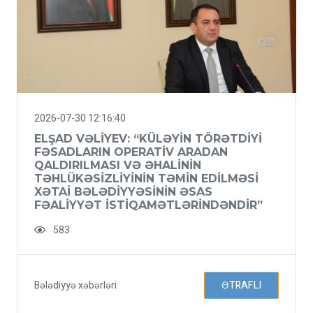
2026-07-30 12:16:40
ELŞAD VƏLIYEV: “KÜLƏYIN TÖRƏTDIYI
FƏSADLARIN OPERATIV ARADAN
QALDIRILMASI VƏ ƏHALININ
TƏHLÜKƏSIZLIYININ TƏMIN EDILMƏSI
XƏTAI BƏLƏDIYYƏSININ ƏSAS
FƏALIYYƏT ISTIQAMƏTLƏRINDƏNDIR”
583
Bələdiyyə xəbərləri
ƏTRAFLI