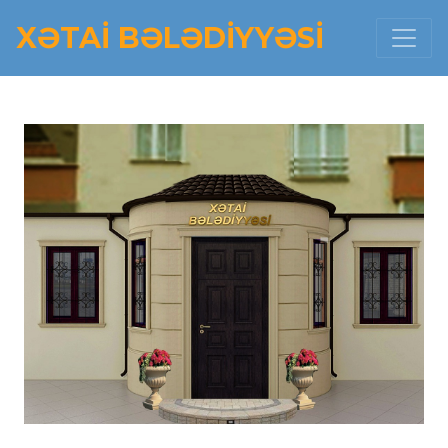
XƏTAI BƏLƏDIYYƏSI