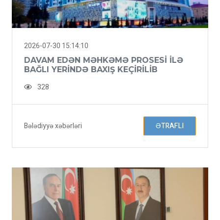
2026-07-30 15:14:10
DAVAM EDƏN MƏHKƏMƏ PROSESI ILƏ
BAĞLI YERINDƏ BAXIŞ KEÇIRILIB
328
Bələdiyyə xəbərləri
ƏTRAFLI