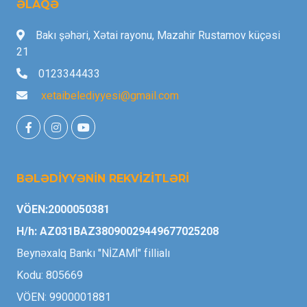
ƏLAQƏ
Bakı şəhəri, Xətai rayonu, Mazahir Rustamov küçəsi
21
0123344433
xetaibelediyyesi@gmail.com
BƏLƏDİYYƏNİN REKVİZİTLƏRİ
VÖEN:2000050381
H/h: AZ031BAZ38090029449677025208
Beynəxalq Bankı "NİZAMİ" fillialı
Kodu: 805669
VÖEN: 9900001881