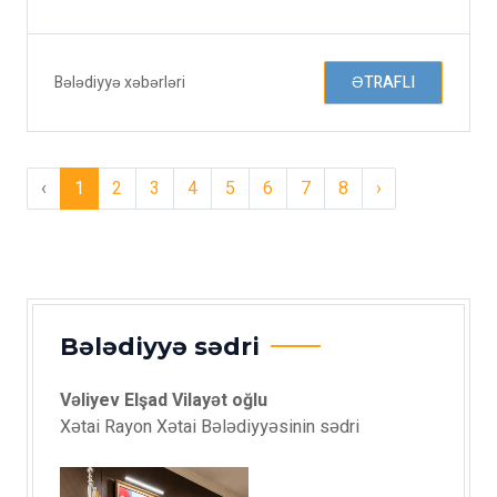
Bələdiyyə xəbərləri
ƏTRAFLI
‹
1
2
3
4
5
6
7
8
›
Bələdiyyə sədri
Vəliyev Elşad Vilayət oğlu
Xətai Rayon Xətai Bələdiyyəsinin sədri