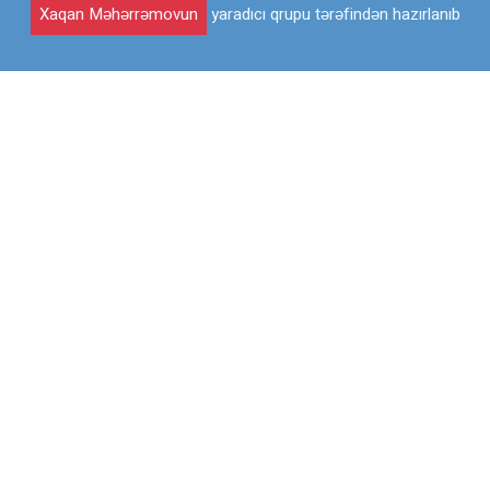
Xaqan Məhərrəmovun
yaradıcı qrupu tərəfindən hazırlanıb