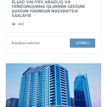
ELŞAD VƏLIYEV ABADLIQ VƏ
YENIDƏNQURMA IŞLƏRININ GEDIŞINI
ŞƏXSƏN YAXINDAN NƏZARƏTDƏ
SAXLAYIR
443
Bələdiyyə xəbərləri
ƏTRAFLI