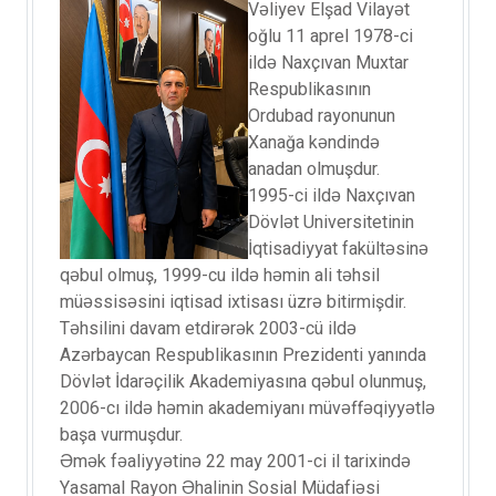
Vəliyev Elşad Vilayət
oğlu 11 aprel 1978-ci
ildə Naxçıvan Muxtar
Respublikasının
Ordubad rayonunun
Xanağa kəndində
anadan olmuşdur.
1995-ci ildə Naxçıvan
Dövlət Universitetinin
İqtisadiyyat fakültəsinə
qəbul olmuş, 1999-cu ildə həmin ali təhsil
müəssisəsini iqtisad ixtisası üzrə bitirmişdir.
Təhsilini davam etdirərək 2003-cü ildə
Azərbaycan Respublikasının Prezidenti yanında
Dövlət İdarəçilik Akademiyasına qəbul olunmuş,
2006-cı ildə həmin akademiyanı müvəffəqiyyətlə
başa vurmuşdur.
Əmək fəaliyyətinə 22 may 2001-ci il tarixində
Yasamal Rayon Əhalinin Sosial Müdafiəsi