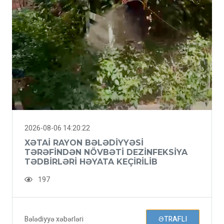
2026-08-06 14:20:22
XƏTAI RAYON BƏLƏDIYYƏSI
TƏRƏFINDƏN NÖVBƏTI DEZINFEKSIYA
TƏDBIRLƏRI HƏYATA KEÇIRILIB
197
Bələdiyyə xəbərləri
ƏTRAFLI