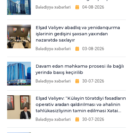
Bələdiyyə xəbərləri
04-08-2026
Elşad Vəliyev abadlıq və yenidənqurma
işlərinin gedişini şəxsən yaxından
nəzarətdə saxlayır
Bələdiyyə xəbərləri
03-08-2026
Davam edən məhkəmə prosesi ilə bağlı
yerində baxış keçirilib
Bələdiyyə xəbərləri
30-07-2026
Elşad Vəliyev: “Küləyin törətdiyi fəsadların
operativ aradan qaldırılması və əhalinin
təhlükəsizliyinin təmin edilməsi Xətai
Bələdiyyəsinin əsas fəaliyyət
Bələdiyyə xəbərləri
30-07-2026
istiqamətlərindəndir”