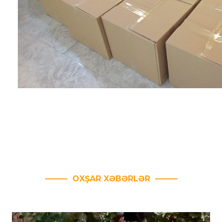
OXŞAR XƏBƏRLƏR