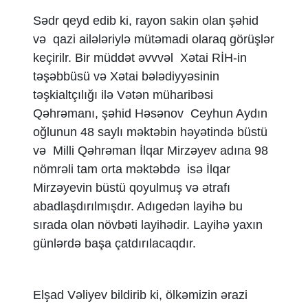
Sədr qeyd edib ki, rayon sakin olan şəhid
və qazi ailələriylə mütəmadi olaraq görüşlər
keçirilr. Bir müddət əvvvəl Xətai RİH-in
təşəbbüsü və Xətai bələdiyyəsinin
təşkialtçılığı ilə Vətən müharibəsi
Qəhrəmanı, şəhid Həsənov Ceyhun Aydın
oğlunun 48 saylı məktəbin həyətində büstü
və Milli Qəhrəman İlqar Mirzəyev adına 98
nömrəli tam orta məktəbdə isə İlqar
Mirzəyevin büstü qoyulmuş və ətrafı
abadlaşdırılmışdır. Adıgedən layihə bu
sırada olan növbəti layihədir. Layihə yaxın
günlərdə başa çatdırılacaqdır.
Elşad Vəliyev bildirib ki, ölkəmizin ərazi