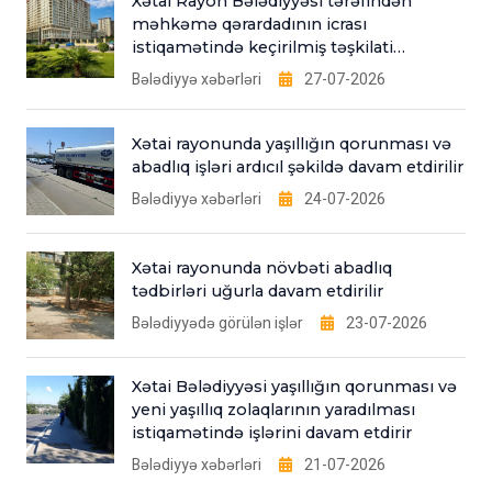
Xətai Rayon Bələdiyyəsi tərəfindən
məhkəmə qərardadının icrası
istiqamətində keçirilmiş təşkilati
tədbirlər
Bələdiyyə xəbərləri
27-07-2026
Xətai rayonunda yaşıllığın qorunması və
abadlıq işləri ardıcıl şəkildə davam etdirilir
Bələdiyyə xəbərləri
24-07-2026
Xətai rayonunda növbəti abadlıq
tədbirləri uğurla davam etdirilir
Bələdiyyədə görülən işlər
23-07-2026
Xətai Bələdiyyəsi yaşıllığın qorunması və
yeni yaşıllıq zolaqlarının yaradılması
istiqamətində işlərini davam etdirir
Bələdiyyə xəbərləri
21-07-2026