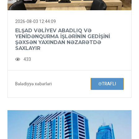
2026-08-03 12:44:09
ELŞAD VƏLIYEV ABADLIQ VƏ
YENIDƏNQURMA IŞLƏRININ GEDIŞINI
ŞƏXSƏN YAXINDAN NƏZARƏTDƏ
SAXLAYIR
433
Bələdiyyə xəbərləri
ƏTRAFLI