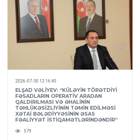
2026-07-30 12:16:40
ELŞAD VƏLIYEV: “KÜLƏYIN TÖRƏTDIYI
FƏSADLARIN OPERATIV ARADAN
QALDIRILMASI VƏ ƏHALININ
TƏHLÜKƏSIZLIYININ TƏMIN EDILMƏSI
XƏTAI BƏLƏDIYYƏSININ ƏSAS
FƏALIYYƏT ISTIQAMƏTLƏRINDƏNDIR”
579