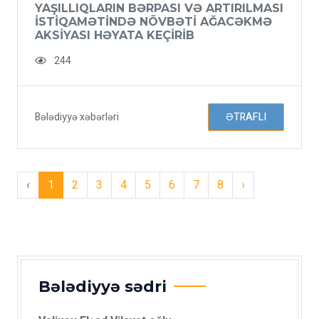
YAŞILLIQLARIN BƏRPASI VƏ ARTIRILMASI
ISTIQAMƏTINDƏ NÖVBƏTI AĞACƏKMƏ
AKSIYASI HƏYATA KEÇIRIB
244
Bələdiyyə xəbərləri
ƏTRAFLI
‹
1
2
3
4
5
6
7
8
›
Bələdiyyə sədri