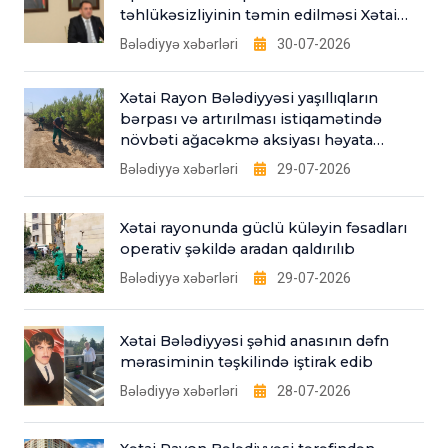
təhlükəsizliyinin təmin edilməsi Xətai
Bələdiyyəsinin əsas fəaliyyət
Bələdiyyə xəbərləri
30-07-2026
istiqamətlərindəndir”
Xətai Rayon Bələdiyyəsi yaşıllıqların
bərpası və artırılması istiqamətində
növbəti ağacəkmə aksiyası həyata
keçirib
Bələdiyyə xəbərləri
29-07-2026
Xətai rayonunda güclü küləyin fəsadları
operativ şəkildə aradan qaldırılıb
Bələdiyyə xəbərləri
29-07-2026
Xətai Bələdiyyəsi şəhid anasının dəfn
mərasiminin təşkilində iştirak edib
Bələdiyyə xəbərləri
28-07-2026