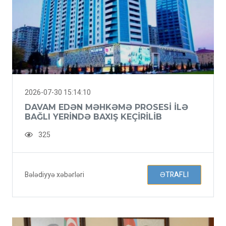
2026-07-30 15:14:10
DAVAM EDƏN MƏHKƏMƏ PROSESI ILƏ
BAĞLI YERINDƏ BAXIŞ KEÇIRILIB
325
Bələdiyyə xəbərləri
ƏTRAFLI