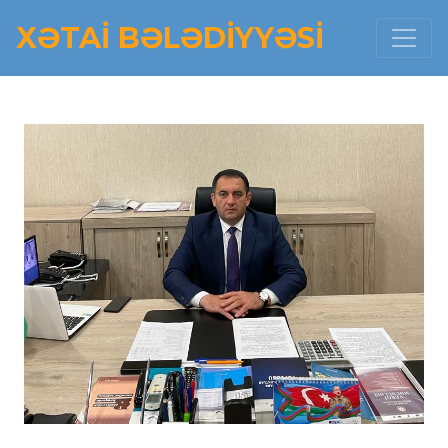
XƏTAI BƏLƏDIYYƏSI