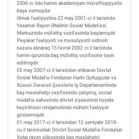
2006-cı ildə həmin akademiyanı müvəffəqiyyətlə
başa vurmuşdur.
Əmək fəaliyyətinə 22 may 2001-ci il tarixində
Yasamal Rayon Əhalinin Sosial Müdafiəsi
Mərkəzində müfəttiş vəzifəsində başlamışdır.
Peşəkar fəaliyyəti və məsuliyyətli xidməti
nəzərə alınaraq 15 fevral 2002-ci il tarixində
həmin qurumda baş müfəttiş vəzifəsinə təyin
edilmişdir.
03 may 2007-ci il tarixindən etibarən Dövlət
Sosial Müdafiə Fondunun Hərbi Qulluqçular və
Xüsusi Dərəcəli Şəxslərlə İş Departamentində
baş məsləhətçi vəzifəsində çalışmış, sosial
müdafiə sahəsində dövlət siyasətinin həyata
keçirilməsi istiqamətində mühüm fəaliyyət
göstərmişdir.
01 may 2017-ci il tarixindən 12 sentyabr 2019-
cu il tarixinədək Dövlət Sosial Müdafiə Fondunun
Xətai rayon şöbəsində baş məsləhətçi