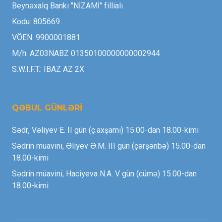
Beynəxalq Bankı "NİZAMİ" fillialı
Kodu: 805669
VÖEN: 9900001881
M/h: AZ03NABZ 01350100000000002944
S.W.I.F.T.: IBAZ AZ 2X
QƏBUL GÜNLƏRİ
Sədr, Vəliyev E. II gün (ç.axşamı) 15.00-dan 18.00-kimi
Sədrin müavini, Əliyev Ə.M. III gün (çərşənbə) 15.00-dan
18.00-kimi
Sədrin müavini, Haciyeva N.A. V gün (cümə) 15.00-dan
18.00-kimi