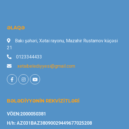
ƏLAQƏ
Bakı şəhəri, Xətai rayonu, Mazahir Rustamov küçəsi
21
0123344433
xetaibelediyyesi@gmail.com
BƏLƏDİYYƏNİN REKVİZİTLƏRİ
VÖEN:2000050381
H/h: AZ031BAZ38090029449677025208