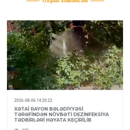
OXŞAR XƏBƏRLƏR
2026-08-06 14:20:22
XƏTAI RAYON BƏLƏDIYYƏSI
TƏRƏFINDƏN NÖVBƏTI DEZINFEKSIYA
TƏDBIRLƏRI HƏYATA KEÇIRILIB