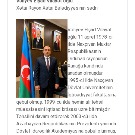
Vəliyev Elşad Vilayət oğlu
Xətai Rayon Xətai Bələdiyyəsinin sədri
Vəliyev Elşad Vilayət
oğlu 11 aprel 1978-ci
ildə Naxçıvan Muxtar
Respublikasının
Ordubad rayonunun
Xanağa kəndində
anadan olmuşdur.
1995-ci ildə Naxçıvan
Dövlət Universitetinin
İqtisadiyyat fakültəsinə
qəbul olmuş, 1999-cu ildə həmin ali təhsil
müəssisəsini iqtisad ixtisası üzrə bitirmişdir.
Təhsilini davam etdirərək 2003-cü ildə
Azərbaycan Respublikasının Prezidenti yanında
Dövlət İdarəçilik Akademiyasına qəbul olunmuş,