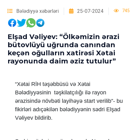
Bələdiyyə xəbərləri
25-07-2024
745
Elşad Vəliyev: “Ölkəmizin ərazi
bütovlüyü uğrunda canından
keçən oğulların xatirəsi Xətai
rayonunda daim əziz tutulur”
“Xətai RİH təşəbbüsü və Xətai
Bələdiyyəsinin təşkilatçılığı ilə rayon
ərazisində növbəti layihəyə start verilib”- bu
fikirləri adıçəkilən bələdiyyənin sədri Elşad
Vəliyev bildirib.