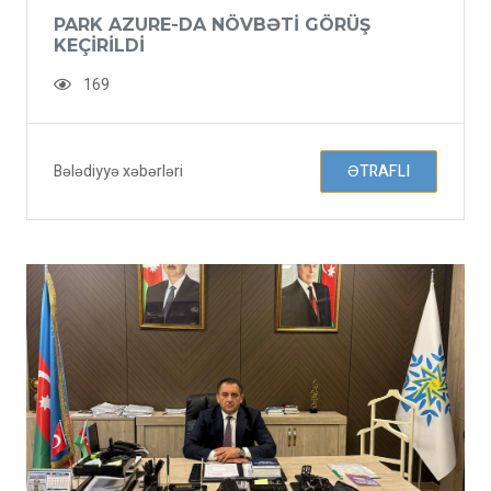
PARK AZURE-DA NÖVBƏTI GÖRÜŞ
KEÇIRILDI
169
Bələdiyyə xəbərləri
ƏTRAFLI