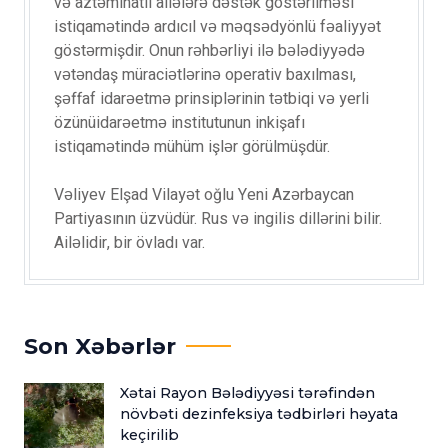
və aztəminatlı ailələrə dəstək göstərilməsi
istiqamətində ardıcıl və məqsədyönlü fəaliyyət
göstərmişdir. Onun rəhbərliyi ilə bələdiyyədə
vətəndaş müraciətlərinə operativ baxılması,
şəffaf idarəetmə prinsiplərinin tətbiqi və yerli
özünüidarəetmə institutunun inkişafı
istiqamətində mühüm işlər görülmüşdür.
Vəliyev Elşad Vilayət oğlu Yeni Azərbaycan
Partiyasının üzvüdür. Rus və ingilis dillərini bilir.
Ailəlidir, bir övladı var.
Son Xəbərlər
Xətai Rayon Bələdiyyəsi tərəfindən
növbəti dezinfeksiya tədbirləri həyata
keçirilib