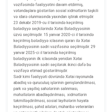
vəzifəsində fəaliyyətini davam etdirmiş,
vətəndaşlara göstərilən sosial xidmətlərin təşkili
və idarə olunmasında yaxından iştirak etmişdir.
23 dekabr 2019-cu il tarixində keçirilmiş
bələdiyyə seçkilərində Xətai Bələdiyyəsinin
üzvü seçilmişdir. 15 yanvar 2020-ci il tarixində
keçirilmiş bələdiyyə iclasının qərarı ilə Xətai
Bələdiyyəsinin sədri vəzifəsinə seçilmişdir. 29
yanvar 2025-ci il tarixində keçirilmiş
bələdiyyənin ilk iclasında yenidən Xətai
Bələdiyyəsinin sədri seçilərək ikinci dəfə bu
vəzifəyə etimad göstərilmişdir.
Sədr kimi fəaliyyəti dövründə Xətai rayonunda
abadlıq və quruculuq işlərinin genişləndirilməsi,
park və yaşıllıq sahələrinin salınması,
məhəllələrin abadlaşdırılması, xidmətlərin
təkmilləşdirilməsi, sosial layihələrin həyata
keçirilməsi, şəhid ailələri, müharibə veteranları