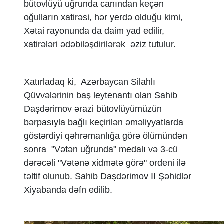
bütovlüyü uğrunda canından keçən
oğulların xatirəsi, hər yerdə olduğu kimi,
Xətai rayonunda da daim yad edilir,
xatirələri ədəbiləşdirilərək əziz tutulur.
Xatırladaq ki, Azərbaycan Silahlı
Qüvvələrinin baş leytenantı olan Sahib
Daşdərimov ərazi bütovlüyümüzün
bərpasıyla bağlı keçirilən əməliyyatlarda
göstərdiyi qəhrəmanlığa görə ölümündən
sonra "Vətən uğrunda" medalı və 3-cü
dərəcəli "Vətənə xidmətə görə" ordeni ilə
təltif olunub. Sahib Daşdərimov II Şəhidlər
Xiyabanda dəfn edilib.