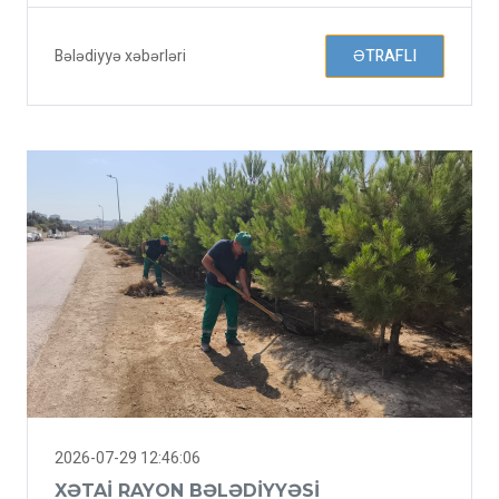
Bələdiyyə xəbərləri
ƏTRAFLI
2026-07-29 12:46:06
XƏTAI RAYON BƏLƏDIYYƏSI