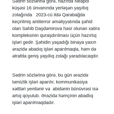
Sədrin sözlərinə görə, hazırda Neapol
küşəsi 16 ünvanında yerləşən yaşıllıq
zolağında 2023-cü ildə Qarabağda
keçirilmiş antiterror əməliyyatında şəhid
olan Sahib Daşdəmirova həsr olunan xatirə
kompleksinin quraşdırılması üçün hazırlıq
işləri gedir. Şəhidin yaşadığı binaya yaxın
ərazidə abadıq işləri aparılmaqla, həm də
ətrafda geniş yaşıllıq zolağı yaradılacaqdır.
Sədrin sözlərinə görə, bu gün ərazidə
təmizlik işləri aparılır, kommunikasiya
xəttləri yenilənir və abidənin bünüvrəsi isə
artıq qoyulub. Ərazidə həmçinin abadlıq
işləri aparılmaqdadır.