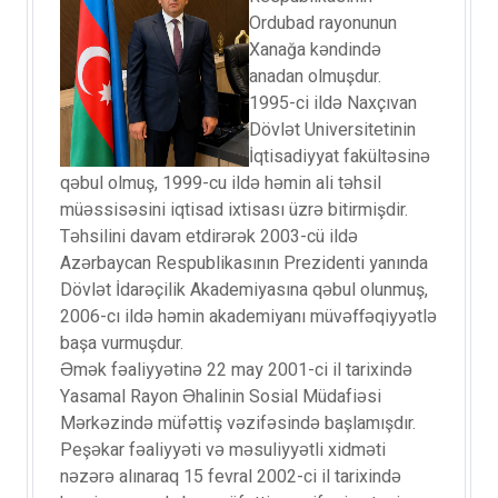
Ordubad rayonunun
Xanağa kəndində
anadan olmuşdur.
1995-ci ildə Naxçıvan
Dövlət Universitetinin
İqtisadiyyat fakültəsinə
qəbul olmuş, 1999-cu ildə həmin ali təhsil
müəssisəsini iqtisad ixtisası üzrə bitirmişdir.
Təhsilini davam etdirərək 2003-cü ildə
Azərbaycan Respublikasının Prezidenti yanında
Dövlət İdarəçilik Akademiyasına qəbul olunmuş,
2006-cı ildə həmin akademiyanı müvəffəqiyyətlə
başa vurmuşdur.
Əmək fəaliyyətinə 22 may 2001-ci il tarixində
Yasamal Rayon Əhalinin Sosial Müdafiəsi
Mərkəzində müfəttiş vəzifəsində başlamışdır.
Peşəkar fəaliyyəti və məsuliyyətli xidməti
nəzərə alınaraq 15 fevral 2002-ci il tarixində