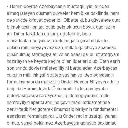
- Həmin dövrdə Azərbaycanın müstəqilliyini əlindən
almaq istəyən düşmən qüvvələr həm ölkə daxilində, həm
də xaricdə kifayət qədər idi. Əlbəttə ki, bu qüvvələrə dura
bilmək üçün, onlara qalib gəlmək üçün böyük güc lazım
idi. Digər tərəfdən də tarix göstərir ki, belə
mücadilələrdən yalnız o xalqlar qalib çıxa biliblər ki,
onların milli ideyaya əsaslan, milləti qələbəyə aparacaq
düşünülmüş strategiyaları və ən əsası da, bu strategiyanı
hazırlayan və həyata keçirə bilən liderləri olub. Ötən əsrin
sonlarında dövlət müstəqilliyini bərpa edən Azərbaycan
xalqının milli inkişaf strategiyasının və ideologiyasının
formalaşması da məhz Ulu Öndər Heydər Əliyevin adı ilə
bağlıdır. Həmin dövrdə Ümummilli Lider cəmiyyətin
bütövləşməsi, azərbaycançılıq ideologiyasının milli
həmrəyliyin aparıcı amilinə çevrilməsi istiqamətində
zəruri tədbirlər görərək ümumxalq birliyinin fundamental
əsaslarını formalaşdırdı. Ulu Öndər real müstəqilliyə nail
olmaq, vahid, bölünməz Azərbaycanı qoruyub saxlamaq