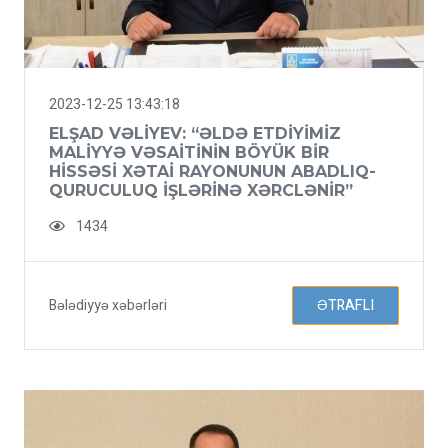
2023-12-25 13:43:18
ELŞAD VƏLIYEV: “ƏLDƏ ETDIYIMIZ
MALIYYƏ VƏSAITININ BÖYÜK BIR
HISSƏSI XƏTAI RAYONUNUN ABADLIQ-
QURUCULUQ IŞLƏRINƏ XƏRCLƏNIR”
1434
Bələdiyyə xəbərləri
ƏTRAFLI