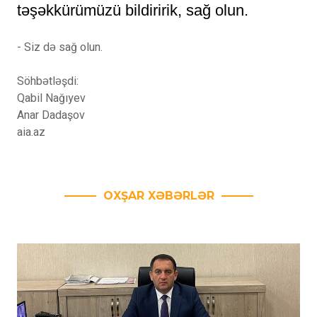
təşəkkürümüzü bildiririk, sağ olun.
- Siz də sağ olun.
Söhbətləşdi:
Qabil Nağıyev
Anar Dadaşov
aia.az
OXŞAR XƏBƏRLƏR