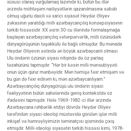
xüsusi olaraq vurğulamaq lazımdır ki, bütün bu illər
ərzində möhtəşəm nailiyyətlərin qazanılmasına səbəb
olmuş uğurlu daxili və xarici siyasət Heydər Əliyev
zəkasının yaratdığı milli azərbaycançılıq konsepsiyasının
tərkib hissəsidir. XX əsrin 30-cu illərində formalaşmağa
başlayan azərbaycançılıq vətənpərvərlik, milli özünüdərk
dünyagörüşünün təşəkkülü ilə bağlı olmuşdur. Bu mənada
Heydər Əliyevin əslində ən böyük azərbaycanlı olması
Ulu öndərin özünün siyasi nitqində də öz parlaq
təzahürünü tapmışdır: “Hər bir kəsin milli mənsubiyyəti
onun üçün qürur mənbəyidir. Mən həmişə fəxr etmişəm və
bu gün də fəxr edirəm ki, mən azərbaycanlıyam.”
Azərbaycançılıq dünyagörüşü ulu öndərin siyasi
fəaliyyətinin bütün sahələrində geniş kontekstdə öz
ifadəsini tapmışdır. Hələ 1969-1982-ci illər ərzində
Azərbaycana rəhbərlik etdiyi dövrdə Heydər Əliyev
tərəfindən siyasi-ideoloji müstəvidə görülən işlər milli
inkişaf və həmrəyliyimizin təminatçısı qismində çıxış
etmişdir. Milli-ideoloji siyasətin tərkib hissəsi kimi, 1978-