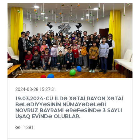
2024-03-28 15:27:31
19.03.2024-CÜ ILDƏ XƏTAI RAYON XƏTAI
BƏLƏDIYYƏSININ NÜMAYƏDƏLƏRI
NOVRUZ BAYRAMI ƏRƏFƏSINDƏ 3 SAYLI
UŞAQ EVINDƏ OLUBLAR.
1381