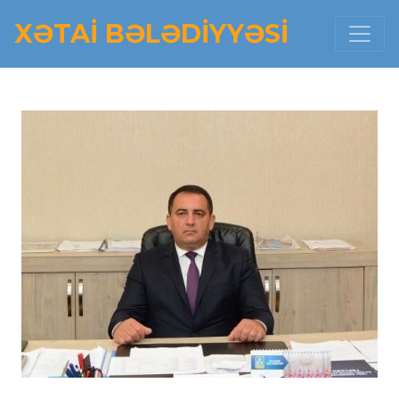
XƏTAI BƏLƏDIYYƏSI