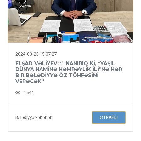
2024-03-28 15:37:27
ELŞAD VƏLIYEV: “ İNANIRIQ KI, “YAŞIL
DÜNYA NAMINƏ HƏMRƏYLIK ILI”NƏ HƏR
BIR BƏLƏDIYYƏ ÖZ TÖHFƏSINI
VERƏCƏK”
1544
Bələdiyyə xəbərləri
ƏTRAFLI