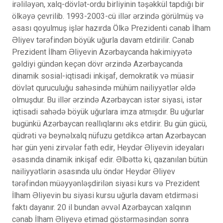
irəliləyən, xalq-dövlət-ordu birliyinin təşəkkül tapdığı bir
ölkəyə çevrilib. 1993-2003-cü illər ərzində görülmüş və
əsası qoyulmuş işlər hazırda Ölkə Prezidenti cənab İlham
Əliyev tərəfindən böyük uğurla davam etdirilir. Cənab
Prezident İlham Əliyevin Azərbaycanda hakimiyyətə
gəldiyi gündən keçən dövr ərzində Azərbaycanda
dinamik sosial-iqtisadi inkişaf, demokratik və müasir
dövlət quruculuğu sahəsində mühüm nailiyyətlər əldə
olmuşdur. Bu illər ərzində Azərbaycan istər siyasi, istər
iqtisadi sahədə böyük uğurlara imza atmışdır. Bu uğurlar
bugünkü Azərbaycan reallıqlarını əks etdirir. Bu gün gücü,
qüdrəti və beynəlxalq nüfuzu getdikcə artan Azərbaycan
hər gün yeni zirvələr fəth edir, Heydər Əliyevin ideyaları
əsasında dinamik inkişaf edir. Əlbəttə ki, qazanılan bütün
nailiyyətlərin əsasında ulu öndər Heydər Əliyev
tərəfindən müəyyənləşdirilən siyasi kurs və Prezident
İlham Əliyevin bu siyasi kursu uğurla davam etdirməsi
faktı dayanır. 20 il bundan əvvəl Azərbaycan xalqının
cənab İlham Əliyevə etimad göstərməsindən sonra