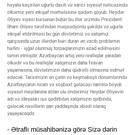
həyata keçirilən uğurlu daxili və xarici siyasət nəticəsində
ölkəmiz yeni inkişaf mərhələsinə qədəm qoyub. Heydər
Əliyev siyasi kursunun bütün bu illər ərzində Prezident
İlham Əliyev tərəfindən məqsədyönlü şəkildə və uğurla
inkişaf etdirilməsi bu gün dövlətimiz və xalqımız
qarşısında uzun illərdən bəri duran ən vacib problemin
həllini - işğal olunmuş torpaqlarımızın azad edilməsini
təmin etmişdir. Azərbaycan artıq yeni reallıqlar yaradan
ölkədir və bu reallıqlar xalqımızın daha firavan
yaşamasına, dövlətimizin daha qüdrətli olmasına xidmət
edəcək. Tariximizin ən çətin və keşməkeşli dönəmlərində
Azərbaycanın nicatı və xoşbəxt gələcəyi naminə böyük
siyasət meydanına atılan ulu öndərimiz Heydər Əliyevin
adı və ideyaları isə qədirbilən xalqımızın qəlbində,
gələcək nəsillərin qan yaddaşında əbədi olaraq
yaşayacaqdır.
- Ətraflı müsahibənizə görə Sizə dərin