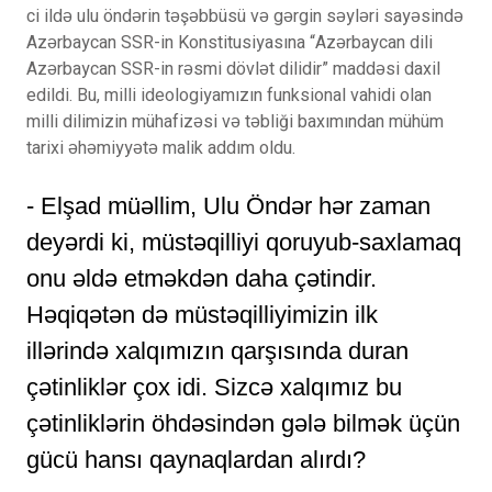
ci ildə ulu öndərin təşəbbüsü və gərgin səyləri sayəsində
Azərbaycan SSR-in Konstitusiyasına “Azərbaycan dili
Azərbaycan SSR-in rəsmi dövlət dilidir” maddəsi daxil
edildi. Bu, milli ideologiyamızın funksional vahidi olan
milli dilimizin mühafizəsi və təbliği baxımından mühüm
tarixi əhəmiyyətə malik addım oldu.
- Elşad müəllim, Ulu Öndər hər zaman
deyərdi ki, müstəqilliyi qoruyub-saxlamaq
onu əldə etməkdən daha çətindir.
Həqiqətən də müstəqilliyimizin ilk
illərində xalqımızın qarşısında duran
çətinliklər çox idi. Sizcə xalqımız bu
çətinliklərin öhdəsindən gələ bilmək üçün
gücü hansı qaynaqlardan alırdı?