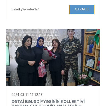
Bələdiyyə xəbərləri
ƏTRAFLI
2024-03-11 16:12:18
XƏTAI BƏLƏDIYYƏSININ KOLLEKTIVI