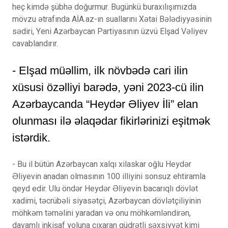
heç kimdə şübhə doğurmur. Bugünkü buraxılışımızda
mövzu ətrafında AİA.az-ın suallarını Xətai Bələdiyyəsinin
sədiri, Yeni Azərbaycan Partiyasının üzvü Elşad Vəliyev
cavablandırır.
- Elşad müəllim, ilk növbədə cari ilin
xüsusi özəlliyi barədə, yəni 2023-cü ilin
Azərbaycanda “Heydər Əliyev İli” elan
olunması ilə əlaqədar fikirlərinizi eşitmək
istərdik.
- Bu il bütün Azərbaycan xalqı xilaskar oğlu Heydər
Əliyevin anadan olmasının 100 illiyini sonsuz ehtiramla
qeyd edir. Ulu öndər Heydər Əliyevin bacarıqlı dövlət
xadimi, təcrübəli siyasətçi, Azərbaycan dövlətçiliyinin
möhkəm təməlini yaradan və onu möhkəmləndirən,
davamlı inkişaf yoluna çıxaran qüdrətli şəxsiyyət kimi