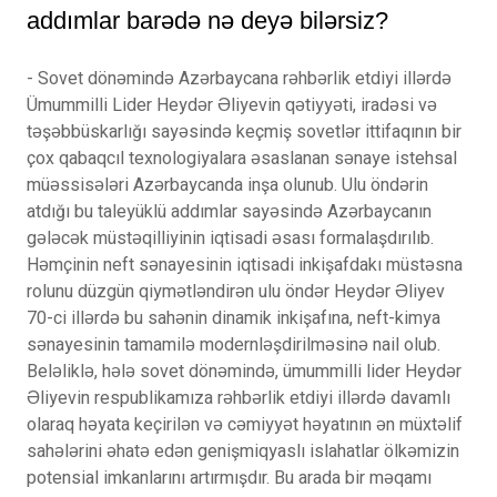
addımlar barədə nə deyə bilərsiz?
- Sovet dönəmində Azərbaycana rəhbərlik etdiyi illərdə
Ümummilli Lider Heydər Əliyevin qətiyyəti, iradəsi və
təşəbbüskarlığı sayəsində keçmiş sovetlər ittifaqının bir
çox qabaqcıl texnologiyalara əsaslanan sənaye istehsal
müəssisələri Azərbaycanda inşa olunub. Ulu öndərin
atdığı bu taleyüklü addımlar sayəsində Azərbaycanın
gələcək müstəqilliyinin iqtisadi əsası formalaşdırılıb.
Həmçinin neft sənayesinin iqtisadi inkişafdakı müstəsna
rolunu düzgün qiymətləndirən ulu öndər Heydər Əliyev
70-ci illərdə bu sahənin dinamik inkişafına, neft-kimya
sənayesinin tamamilə modernləşdirilməsinə nail olub.
Beləliklə, hələ sovet dönəmində, ümummilli lider Heydər
Əliyevin respublikamıza rəhbərlik etdiyi illərdə davamlı
olaraq həyata keçirilən və cəmiyyət həyatının ən müxtəlif
sahələrini əhatə edən genişmiqyaslı islahatlar ölkəmizin
potensial imkanlarını artırmışdır. Bu arada bir məqamı