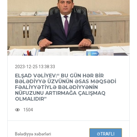
2023-12-25 13:38:33
ELŞAD VƏLIYEV:“ BU GÜN HƏR BIR
BƏLƏDIYYƏ ÜZVÜNÜN ƏSAS MƏQSƏDI
FƏALIYYƏTIYLƏ BƏLƏDIYYƏNIN
NÜFUZUNU ARTIRMAĞA ÇALIŞMAQ
OLMALIDIR”
1504
Bələdiyyə xəbərləri
ƏTRAFLI