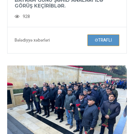
BAYRAM GÜNÜ ŞƏHID ANALARI ILƏ
GÖRÜŞ KEÇIRIBLƏR.
928
Bələdiyyə xəbərləri
ƏTRAFLI