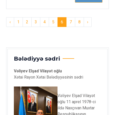
‹
1
2
3
4
5
6
7
8
›
Bələdiyyə sədri
Vəliyev Elşad Vilayət oğlu
Xətai Rayon Xətai Bələdiyyəsinin sədri
Vəliyev Elşad Vilayət
oğlu 11 aprel 1978-ci
ildə Naxçıvan Muxtar
Respublikasının