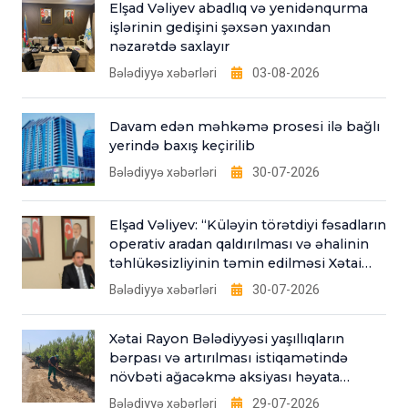
Elşad Vəliyev abadlıq və yenidənqurma
işlərinin gedişini şəxsən yaxından
nəzarətdə saxlayır
Bələdiyyə xəbərləri
03-08-2026
Davam edən məhkəmə prosesi ilə bağlı
yerində baxış keçirilib
Bələdiyyə xəbərləri
30-07-2026
Elşad Vəliyev: “Küləyin törətdiyi fəsadların
operativ aradan qaldırılması və əhalinin
təhlükəsizliyinin təmin edilməsi Xətai
Bələdiyyəsinin əsas fəaliyyət
Bələdiyyə xəbərləri
30-07-2026
istiqamətlərindəndir”
Xətai Rayon Bələdiyyəsi yaşıllıqların
bərpası və artırılması istiqamətində
növbəti ağacəkmə aksiyası həyata
keçirib
Bələdiyyə xəbərləri
29-07-2026