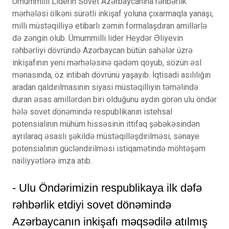
Ümummilli Liderin Sovet Azərbaycanına rəhbərlik
mərhələsi ölkəni sürətli inkişaf yoluna çıxarmaqla yanaşı,
milli müstəqilliyə etibarlı zəmin formalaşdıran amillərlə
də zəngin olub. Ümummilli lider Heydər Əliyevin
rəhbərliyi dövründə Azərbaycan bütün sahələr üzrə
inkişafının yeni mərhələsinə qədəm qoyub, sözün əsl
mənasında, öz intibah dövrünü yaşayıb. İqtisadi asılılığın
aradan qaldırılmasının siyasi müstəqilliyin təməlində
duran əsas amillərdən biri olduğunu aydın görən ulu öndər
hələ sovet dönəmində respublikanın istehsal
potensialının mühüm hissəsinin ittifaq şəbəkəsindən
ayrılaraq əsaslı şəkildə müstəqilləşdirilməsi, sənaye
potensialının gücləndirilməsi istiqamətində möhtəşəm
nailiyyətlərə imza atıb.
- Ulu Öndərimizin respublikaya ilk dəfə
rəhbərlik etdiyi sovet dönəmində
Azərbaycanın inkişafı məqsədilə atılmış