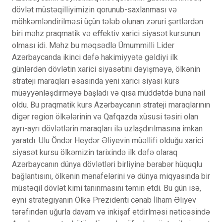
dövlət müstəqilliyimizin qorunub-saxlanması və
möhkəmləndirilməsi üçün tələb olunan zəruri şərtlərdən
biri məhz praqmatik və effektiv xarici siyasət kursunun
olması idi. Məhz bu məqsədlə Ümummilli Lider
Azərbaycanda ikinci dəfə hakimiyyətə gəldiyi ilk
günlərdən dövlətin xarici siyasətini dəyişməyə, ölkənin
strateji maraqları əsasında yeni xarici siyasi kurs
müəyyənləşdirməyə başladı və qısa müddətdə buna nail
oldu. Bu praqmatik kurs Azərbaycanın strateji maraqlarının
digər region ölkələrinin və Qafqazda xüsusi təsiri olan
ayrı-ayrı dövlətlərin maraqları ilə uzlaşdırılmasına imkan
yaratdı. Ulu Öndər Heydər Əliyevin müəllifi olduğu xarici
siyasət kursu ölkəmizin tarixində ilk dəfə olaraq
Azərbaycanın dünya dövlətləri birliyinə bərabər hüquqlu
bağlantısını, ölkənin mənafelərini və dünya miqyasında bir
müstəqil dövlət kimi tanınmasını təmin etdi. Bu gün isə,
eyni strategiyanın Ölkə Prezidenti cənab İlham Əliyev
tərəfindən uğurla davam və inkişaf etdirlməsi nəticəsində