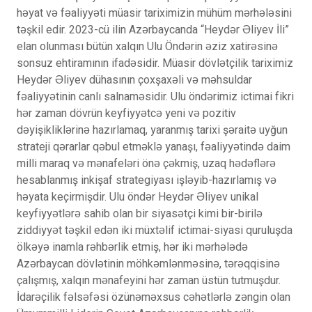
həyat və fəaliyyəti müasir tariximizin mühüm mərhələsini
təşkil edir. 2023-cü ilin Azərbaycanda “Heydər Əliyev İli”
elan olunması bütün xalqın Ulu Öndərin əziz xatirəsinə
sonsuz ehtiramının ifadəsidir. Müasir dövlətçilik tariximiz
Heydər Əliyev dühasının çoxşaxəli və məhsuldar
fəaliyyətinin canlı salnaməsidir. Ulu öndərimiz ictimai fikri
hər zaman dövrün keyfiyyətcə yeni və pozitiv
dəyişikliklərinə hazırlamaq, yaranmış tarixi şəraitə uyğun
strateji qərarlar qəbul etməklə yanaşı, fəaliyyətində daim
milli maraq və mənafeləri önə çəkmiş, uzaq hədəflərə
hesablanmış inkişaf strategiyası işləyib-hazırlamış və
həyata keçirmişdir. Ulu öndər Heydər Əliyev unikal
keyfiyyətlərə sahib olan bir siyasətçi kimi bir-birilə
ziddiyyət təşkil edən iki müxtəlif ictimai-siyasi quruluşda
ölkəyə inamla rəhbərlik etmiş, hər iki mərhələdə
Azərbaycan dövlətinin möhkəmlənməsinə, tərəqqisinə
çalışmış, xalqın mənafeyini hər zaman üstün tutmuşdur.
İdarəçilik fəlsəfəsi özünəməxsus cəhətlərlə zəngin olan