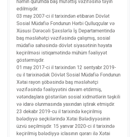
həmin qurumda baş müfəttiş vəzifəsinə təyin
edilmişdir.
03 may 2007-ci il tarixindən etibarən Dövlət
Sosial Müdafiə Fondunun Hərbi Qulluqçular və
Xüsusi Dərəcəli Şəxslərlə İş Departamentində
baş məsləhətçi vəzifəsində çalışmış, sosial
müdafiə sahəsində dövlət siyasətinin həyata
keçirilməsi istiqamətində mühüm fəaliyyət
göstərmişdir.
01 may 2017-ci il tarixindən 12 sentyabr 2019-
cu il tarixinədək Dövlət Sosial Müdafiə Fondunun
Xətai rayon şöbəsində baş məsləhətçi
vəzifəsində fəaliyyətini davam etdirmiş,
vətəndaşlara göstərilən sosial xidmətlərin təşkili
və idarə olunmasında yaxından iştirak etmişdir.
23 dekabr 2019-cu il tarixində keçirilmiş
bələdiyyə seçkilərində Xətai Bələdiyyəsinin
üzvü seçilmişdir. 15 yanvar 2020-ci il tarixində
keçirilmiş bələdiyyə iclasının qərarı ilə Xətai