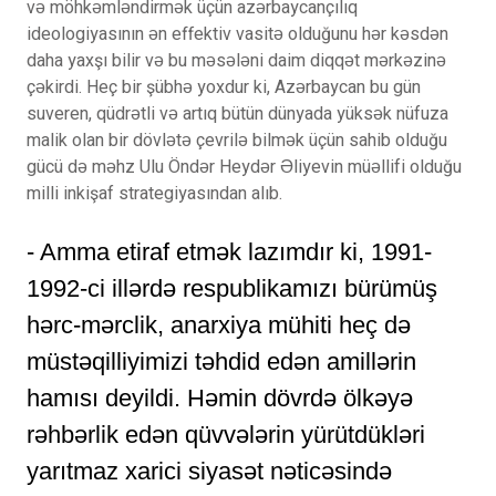
və möhkəmləndirmək üçün azərbaycançılıq
ideologiyasının ən effektiv vasitə olduğunu hər kəsdən
daha yaxşı bilir və bu məsələni daim diqqət mərkəzinə
çəkirdi. Heç bir şübhə yoxdur ki, Azərbaycan bu gün
suveren, qüdrətli və artıq bütün dünyada yüksək nüfuza
malik olan bir dövlətə çevrilə bilmək üçün sahib olduğu
gücü də məhz Ulu Öndər Heydər Əliyevin müəllifi olduğu
milli inkişaf strategiyasından alıb.
- Amma etiraf etmək lazımdır ki, 1991-
1992-ci illərdə respublikamızı bürümüş
hərc-mərclik, anarxiya mühiti heç də
müstəqilliyimizi təhdid edən amillərin
hamısı deyildi. Həmin dövrdə ölkəyə
rəhbərlik edən qüvvələrin yürütdükləri
yarıtmaz xarici siyasət nəticəsində