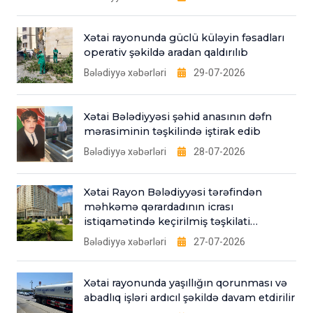
Xətai rayonunda güclü küləyin fəsadları
operativ şəkildə aradan qaldırılıb
Bələdiyyə xəbərləri
29-07-2026
Xətai Bələdiyyəsi şəhid anasının dəfn
mərasiminin təşkilində iştirak edib
Bələdiyyə xəbərləri
28-07-2026
Xətai Rayon Bələdiyyəsi tərəfindən
məhkəmə qərardadının icrası
istiqamətində keçirilmiş təşkilati
tədbirlər
Bələdiyyə xəbərləri
27-07-2026
Xətai rayonunda yaşıllığın qorunması və
abadlıq işləri ardıcıl şəkildə davam etdirilir