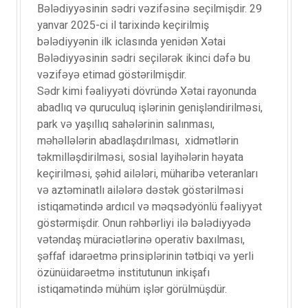
Bələdiyyəsinin sədri vəzifəsinə seçilmişdir. 29
yanvar 2025-ci il tarixində keçirilmiş
bələdiyyənin ilk iclasında yenidən Xətai
Bələdiyyəsinin sədri seçilərək ikinci dəfə bu
vəzifəyə etimad göstərilmişdir.
Sədr kimi fəaliyyəti dövründə Xətai rayonunda
abadlıq və quruculuq işlərinin genişləndirilməsi,
park və yaşıllıq sahələrinin salınması,
məhəllələrin abadlaşdırılması, xidmətlərin
təkmilləşdirilməsi, sosial layihələrin həyata
keçirilməsi, şəhid ailələri, müharibə veteranları
və aztəminatlı ailələrə dəstək göstərilməsi
istiqamətində ardıcıl və məqsədyönlü fəaliyyət
göstərmişdir. Onun rəhbərliyi ilə bələdiyyədə
vətəndaş müraciətlərinə operativ baxılması,
şəffaf idarəetmə prinsiplərinin tətbiqi və yerli
özünüidarəetmə institutunun inkişafı
istiqamətində mühüm işlər görülmüşdür.