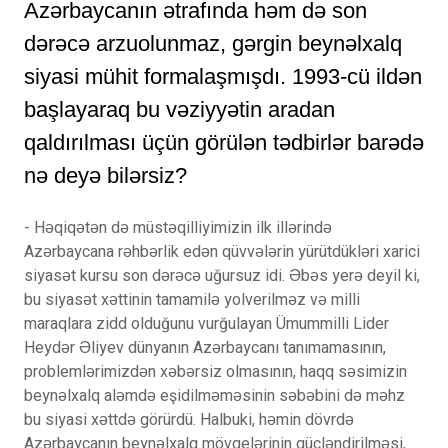
Azərbaycanın ətrafında həm də son
dərəcə arzuolunmaz, gərgin beynəlxalq
siyasi mühit formalaşmışdı. 1993-cü ildən
başlayaraq bu vəziyyətin aradan
qaldırılması üçün görülən tədbirlər barədə
nə deyə bilərsiz?
- Həqiqətən də müstəqilliyimizin ilk illərində
Azərbaycana rəhbərlik edən qüvvələrin yürütdükləri xarici
siyasət kursu son dərəcə uğursuz idi. Əbəs yerə deyil ki,
bu siyasət xəttinin tamamilə yolverilməz və milli
maraqlara zidd olduğunu vurğulayan Ümummilli Lider
Heydər Əliyev dünyanın Azərbaycanı tanımamasının,
problemlərimizdən xəbərsiz olmasının, haqq səsimizin
beynəlxalq aləmdə eşidilməməsinin səbəbini də məhz
bu siyasi xəttdə görürdü. Halbuki, həmin dövrdə
Azərbaycanın beynəlxalq mövqelərinin gücləndirilməsi,