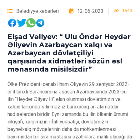
Bələdiyyə xəbərləri
12-06-2023
1543
Elşad Vəliyev: “ Ulu Öndər Heydər
Əliyevin Azərbaycan xalqı və
Azərbaycan dövlətçiliyi
qarşısında xidmətləri sözün əsl
mənasında misilsizdir”
Ölkə Prezidenti cənab İlham Əliyevin 29 sentyabr 2022-
ci il tarixli Sərəncamına əsasən Azərbaycanda 2023-cü
ilin “Heydər Əliyev İli” elan olunması dövlətimizin və
xalqın tarixində silinməz iz buraxacaq ən əlamətdar
hadisələrdən biridir. Eyni zamanda bu ilin ölkənin ümumi
inkişafı, xalqımızın rifah yüksəlişi, dövlətimizin
beynəlxalq mövqelərinin daha da möhkəmlənməsi
baxımından bir sıra müstəsna özəlliklərə malik olacağı da